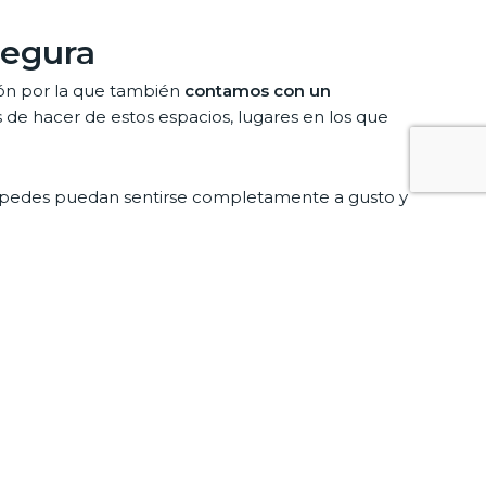
Segura
zón por la que también
contamos con un
de hacer de estos espacios, lugares en los que
huéspedes puedan sentirse completamente a gusto y
n hotel,
como es el caso de:
blemente te sentirás totalmente satisfecho al
uardamar del Segura