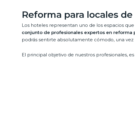
Reforma para locales de
Los hoteles representan uno de los espacios que 
conjunto de profesionales expertos en reforma p
podrás sentirte absolutamente cómodo, una vez
El principal objetivo de nuestros profesionales,
para lograrlo,
nos encargaremos de efectuar refo
Contar con nuestros servicios, se traduce en pod
acabar tu proyecto de reforma.
Rehabilitación completa