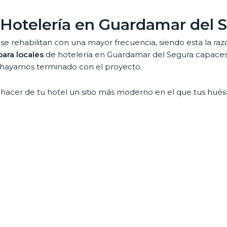
 Hotelería en Guardamar del 
se rehabilitan con una mayor frecuencia, siendo esta la ra
ara locales
de hotelería en Guardamar del Segura capaces 
 hayamos terminado con el proyecto.
 es hacer de tu hotel un sitio más moderno en el que tus 
rmar en todos y cada uno de los lugares que componen u
er gozar de acabados de la mejor calidad con los que proba
 de locales comerciales en G