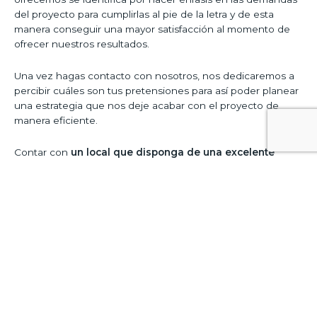
del proyecto para cumplirlas al pie de la letra y de esta
manera conseguir una mayor satisfacción al momento de
ofrecer nuestros resultados.
Una vez hagas contacto con nosotros, nos dedicaremos a
percibir cuáles son tus pretensiones para así poder planear
una estrategia que nos deje acabar con el proyecto de
manera eficiente.
Contar con
un local que disponga de una excelente
imagen
a simple vista y que además sea completamente
funcional por la parte interior, es una de las razones que te
van a permitir, no sólo resaltar sobre tu competencia, sino
más bien también captar una mayor cantidad de clientes.
Copyright © 2026
Reformas de Locales VIP
Powered by
Reformas de Locales VIP