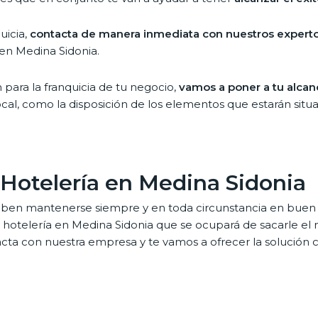
uicia,
contacta de manera inmediata con nuestros expert
 en Medina Sidonia.
n para la franquicia de tu negocio,
vamos a poner a tu alcan
cal, como la disposición de los elementos que estarán situ
 Hotelería en Medina Sidonia
ben mantenerse siempre y en toda circunstancia en buen 
de hotelería en Medina Sidonia que se ocupará de sacarle e
cta con nuestra empresa y te vamos a ofrecer la solución 
olutamente calificado para dar respuestas inmediatas a tod
telería en las diversas áreas