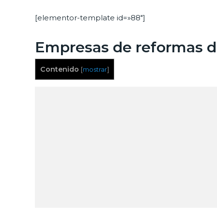
[elementor-template id=»88″]
Empresas de reformas de
Contenido
[
mostrar
]