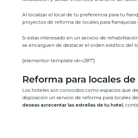
Al localizar el local de tu preferencia para tu franq
proyectos de reforma de locales para franquicias
Si estas interesado en un servicio de rehabilitació
se encarguen de destacar el orden estético del lo
[elementor-template id=»287″]
Reforma para locales de
Los hoteles son conocidos como espacios que de
disposición un servicio de reforma para locales 
deseas acrecentar las estrellas de tu hotel,
conta
Vamos a poder a tu disposición a un personal abs
instante de aplicar una reforma para locales de ho