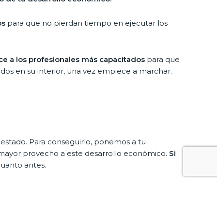
os
para que no pierdan tiempo en ejecutar los
ce a los profesionales más capacitados
para que
ados en su interior, una vez empiece a marchar.
estado. Para conseguirlo, ponemos a tu
l mayor provecho a este desarrollo económico.
Si
cuanto antes.
as las demandas técnicas que hagan falta al