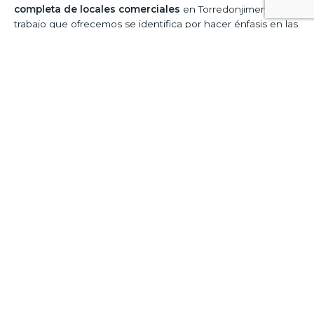
completa de locales comerciales
en Torredonjimeno. El
trabajo que ofrecemos se identifica por hacer énfasis en las
exigencias del proyecto para cumplirlas al pie de la letra y
así lograr una mayor satisfacción al momento de ofrecer
nuestros resultados.
Después de que te comuniques con nosotros,
escucharemos con detenimiento cada una de tus ideas
para plasmarlas en el proyecto de reforma que realizaremos
ahora, algo que nos permitirá
poder alcanzar tu
satisfacción con mayor seguridad.
Contar con
un local que disponga de una excelente
imagen
a simple vista y que además sea absolutamente
funcional por la parte interior, es una de las razones que te
van a permitir, no solo destacar sobre tu competencia, sino
más bien asimismo captar una mayor cantidad de clientes.
Copyright © 2026
Reformas de Locales VIP