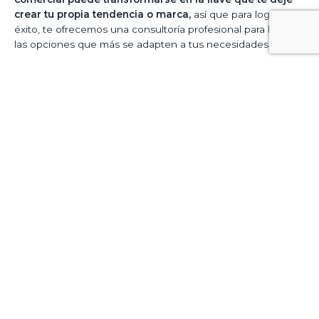
crear tu propia tendencia o marca,
así que para lograr el
éxito, te ofrecemos una consultoría profesional para buscar
las opciones que más se adapten a tus necesidades.
Contamos con un equipo caracterizado por contar con
una dilatada experiencia en reformas de locales
que se
ocuparán de brindarte soluciones de diseños adaptados a
tus necesidades, con la pretensión de que goces de un
local que sea capaz de atraer un mayor porcentaje de
clientes.
Si hay algo por lo que destacan nuestros profesionales, es
por contar con una amplia experiencia en cualquier tipo de
servicios de reforma de locales. El empleo de las mejores
herramientas disponibles en el mercado, combinado con
los conocimientos de
estos especialistas, garantizará la
ejecución de estos trabajos
de una forma absolutamente
eficiente y con el que te vas a sentir totalmente
complacido.