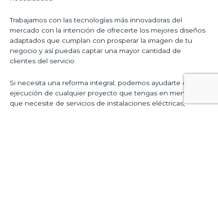
Trabajamos con las tecnologías más innovadoras del
mercado con la intención de ofrecerte los mejores diseños
adaptados que cumplan con prosperar la imagen de tu
negocio y así puedas captar una mayor cantidad de
clientes del servicio.
Si necesita una reforma integral, podemos ayudarte en la
ejecución de cualquier proyecto que tengas en mente y
que necesite de servicios de instalaciones eléctricas,
albañilería, fontanería, decoración, climatización o acabados.
Te garantizamos el empleo de materiales de calidad
para ofrecerte acabados profesionales
que te ofrezcan
una agradable experiencia apenas evalúes los resultados.
Copyright © 2026
Reformas de Locales VIP
Powered by
Reformas de Locales VIP