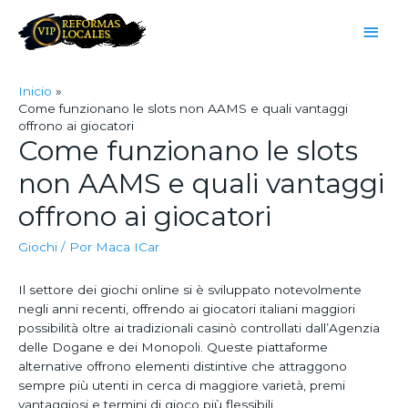
Inicio
Come funzionano le slots non AAMS e quali vantaggi
offrono ai giocatori
Come funzionano le slots
non AAMS e quali vantaggi
offrono ai giocatori
Giochi
/ Por
Maca ICar
Il settore dei giochi online si è sviluppato notevolmente
negli anni recenti, offrendo ai giocatori italiani maggiori
possibilità oltre ai tradizionali casinò controllati dall’Agenzia
delle Dogane e dei Monopoli. Queste piattaforme
alternative offrono elementi distintive che attraggono
sempre più utenti in cerca di maggiore varietà, premi
vantaggiosi e termini di gioco più flessibili.