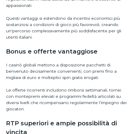
appassionati.
Questi vantaggi si estendono da incentivi economici più
sostanziosi a condizioni di gioco più favorevoli, creando
un’percorso complessivamente più soddisfacente per gli
utenti italiani.
Bonus e offerte vantaggiose
I casinò globali mettono a disposizione pacchetti di
benvenuto decisamente convenienti, con premi fino a
migliaia di euro e molteplici spin gratis erogati.
Le offerte ricorrenti includono rimborsi settimanali, tornei
con montepremi elevati e programmi fedeltà articolati su
diversi livelli che ricompensano regolarmente l’impegno dei
giocatori.
RTP superiori e ampie possibilità di
vincita