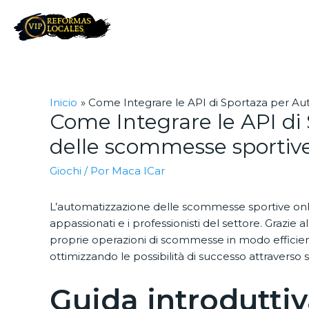
Inicio
Come Integrare le API di Sportaza per Au
Come Integrare le API di
delle scommesse sportive
Giochi
/ Por
Maca ICar
L’automatizzazione delle scommesse sportive onlin
appassionati e i professionisti del settore. Grazie
proprie operazioni di scommesse in modo efficien
ottimizzando le possibilità di successo attraverso s
Guida introduttiv