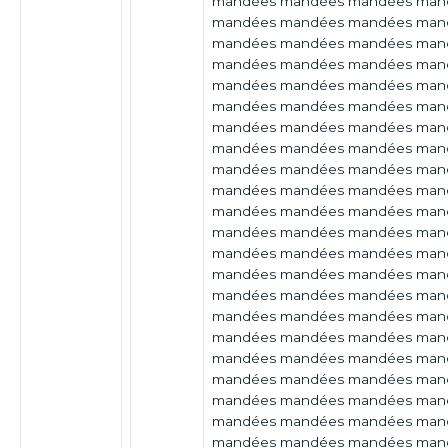
mandées mandées mandées man
mandées mandées mandées man
mandées mandées mandées man
mandées mandées mandées man
mandées mandées mandées man
mandées mandées mandées man
mandées mandées mandées man
mandées mandées mandées man
mandées mandées mandées man
mandées mandées mandées man
mandées mandées mandées man
mandées mandées mandées man
mandées mandées mandées man
mandées mandées mandées man
mandées mandées mandées man
mandées mandées mandées man
mandées mandées mandées man
mandées mandées mandées man
mandées mandées mandées man
mandées mandées mandées man
mandées mandées mandées man
mandées mandées mandées man