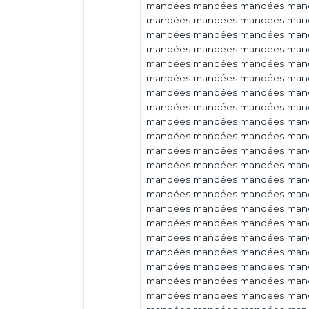
mandées mandées mandées man
mandées mandées mandées man
mandées mandées mandées man
mandées mandées mandées man
mandées mandées mandées man
mandées mandées mandées man
mandées mandées mandées man
mandées mandées mandées man
mandées mandées mandées man
mandées mandées mandées man
mandées mandées mandées man
mandées mandées mandées man
mandées mandées mandées man
mandées mandées mandées man
mandées mandées mandées man
mandées mandées mandées man
mandées mandées mandées man
mandées mandées mandées man
mandées mandées mandées man
mandées mandées mandées man
mandées mandées mandées man