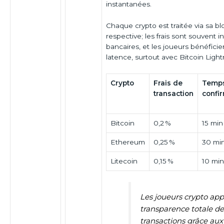
instantanées.
Chaque crypto est traitée via sa b
respective; les frais sont souvent in
bancaires, et les joueurs bénéficie
latence, surtout avec Bitcoin Ligh
Crypto
Frais de
Temp
transaction
confi
Bitcoin
0,2 %
15 min
Ethereum
0,25 %
30 mi
Litecoin
0,15 %
10 min
Les joueurs crypto app
transparence totale de
transactions grâce aux