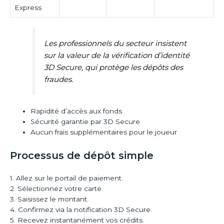
Express
Les professionnels du secteur insistent
sur la valeur de la vérification d’identité
3D Secure, qui protège les dépôts des
fraudes.
Rapidité d’accès aux fonds
Sécurité garantie par 3D Secure
Aucun frais supplémentaires pour le joueur
Processus de dépôt simple
1. Allez sur le portail de paiement.
2. Sélectionnez votre carte.
3. Saisissez le montant.
4. Confirmez via la notification 3D Secure.
5. Recevez instantanément vos crédits.