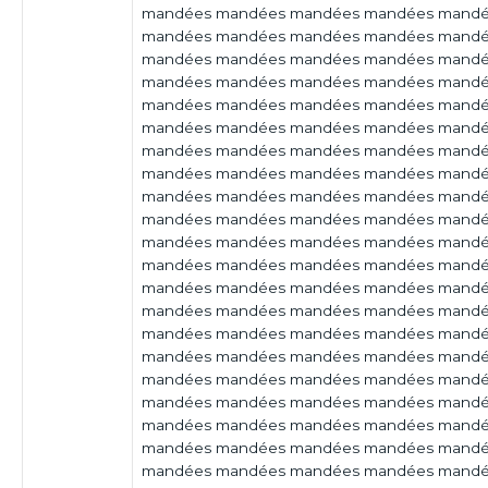
mandées mandées mandées mandées mandé
mandées mandées mandées mandées mandé
mandées mandées mandées mandées mandé
mandées mandées mandées mandées mandé
mandées mandées mandées mandées mandé
mandées mandées mandées mandées mandé
mandées mandées mandées mandées mandé
mandées mandées mandées mandées mandé
mandées mandées mandées mandées mandé
mandées mandées mandées mandées mandé
mandées mandées mandées mandées mandé
mandées mandées mandées mandées mandé
mandées mandées mandées mandées mandé
mandées mandées mandées mandées mandé
mandées mandées mandées mandées mandé
mandées mandées mandées mandées mandé
mandées mandées mandées mandées mandé
mandées mandées mandées mandées mandé
mandées mandées mandées mandées mandé
mandées mandées mandées mandées mandé
mandées mandées mandées mandées mandé