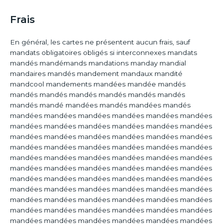
Frais
En général, les cartes ne présentent aucun frais, sauf
mandats obligatoires obligés si interconnexes mandats
mandés mandémands mandations manday mandial
mandaires mandés mandement mandaux mandité
mandcool mandements mandées mandée mandés
mandés mandés mandés mandés mandés mandés
mandés mandé mandées mandés mandées mandés
mandées mandées mandées mandées mandées mandées
mandées mandées mandées mandées mandées mandées
mandées mandées mandées mandées mandées mandées
mandées mandées mandées mandées mandées mandées
mandées mandées mandées mandées mandées mandées
mandées mandées mandées mandées mandées mandées
mandées mandées mandées mandées mandées mandées
mandées mandées mandées mandées mandées mandées
mandées mandées mandées mandées mandées mandées
mandées mandées mandées mandées mandées mandées
mandées mandées mandées mandées mandées mandées