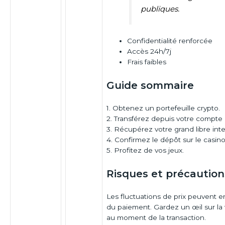
publiques.
Confidentialité renforcée
Accès 24h/7j
Frais faibles
Guide sommaire
1. Obtenez un portefeuille crypto.
2. Transférez depuis votre compte 
3. Récupérez votre grand libre int
4. Confirmez le dépôt sur le casino
5. Profitez de vos jeux.
Risques et précaution
Les fluctuations de prix peuvent ent
du paiement. Gardez un œil sur la 
au moment de la transaction.