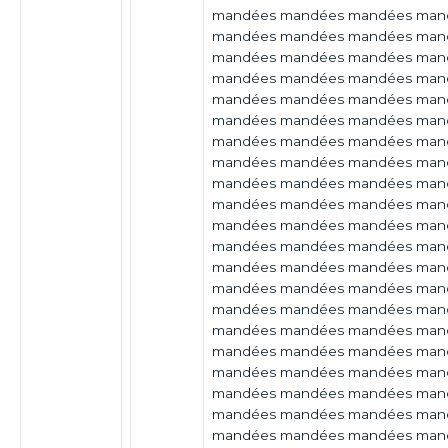
mandées mandées mandées man
mandées mandées mandées man
mandées mandées mandées man
mandées mandées mandées man
mandées mandées mandées man
mandées mandées mandées man
mandées mandées mandées man
mandées mandées mandées man
mandées mandées mandées man
mandées mandées mandées man
mandées mandées mandées man
mandées mandées mandées man
mandées mandées mandées man
mandées mandées mandées man
mandées mandées mandées man
mandées mandées mandées man
mandées mandées mandées man
mandées mandées mandées man
mandées mandées mandées man
mandées mandées mandées man
mandées mandées mandées man