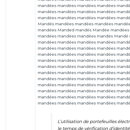
mandées mandées mandées mandées mandé
mandées mandées mandées mandées mandé
mandées mandées mandées mandées mand
Mandés mandées mandées mandées mandé
mandées Manded mandés Mandée mandées
mandées mandées mandées mandés Mandé
mandées mandées mandées mandées mandé
mandées mandées mandées mandées mandé
mandées mandées mandées mandées mandé
mandées mandées mandées mandées mandé
mandées mandées mandées mandées mandé
mandées mandées mandées mandées mandé
mandées mandées mandées mandées mandé
mandées mandées mandées mandées mandé
mandées mandées mandées mandées mandé
mandées mandées mandées mandées mandé
mandées mandées mandées mandées mandé
L’utilisation de portefeuilles éle
le temps de vérification d’identité