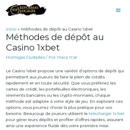
Inicio
Méthodes de dépôt au Casino 1xbet
Méthodes de dépôt au
Casino 1xbet
Hormigas Ciudades
/ Por
Maca ICar
Le Casino 1xbet propose une variété d’options de dépôt qui
permettent aux joueurs de faire le plein de crédits
rapidement et en toute sécurité. Que vous préfériez les
cartes de crédit, les portefeuilles électroniques, les
virements bancaires ou les crypto-monnaies, chaque
méthode est adaptée à votre style de jeu. En explorant ces
options, vous pourrez choisir la plus pratique pour vos
besoins. Beaucoup de joueurs utilisent le
telecharger 1x bet
pour gérer leurs dépôts et profiter d’offres rapides, assurant
ainsi une expérience fluide dès votre première mise.