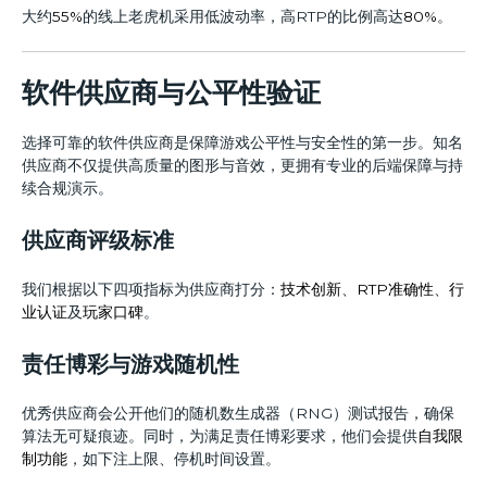
大约
55%
的线上老虎机采用低波动率，高RTP的比例高达
80%
。
软件供应商与公平性验证
选择可靠的软件供应商是保障游戏公平性与安全性的第一步。知名
供应商不仅提供高质量的图形与音效，更拥有专业的后端保障与持
续合规演示。
供应商评级标准
我们根据以下四项指标为供应商打分：
技术创新
、
RTP准确性
、
行
业认证
及
玩家口碑
。
责任博彩与游戏随机性
优秀供应商会公开他们的随机数生成器（RNG）测试报告，确保
算法无可疑痕迹。同时，为满足责任博彩要求，他们会提供
自我限
制功能
，如下注上限、停机时间设置。