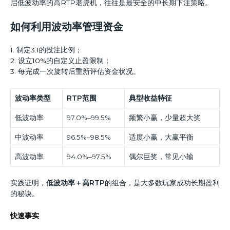
启低波动率的高RTP老虎机，往往是最安全的中长期下注策略。
如何利用波动率管理资金
1. 制定
3:1
的投注比例
；
2. 设立
10%
的自定义止盈限制；
3. 每完成一次旋转后重新评估资金状况。
波动率类型
RTP范围
典型收益特征
低波动率
97.0%–99.5%
频繁小赢，少量超大奖
中波动率
96.5%–98.5%
适度小赢，大赢平衡
高波动率
94.0%–97.5%
偶尔巨奖，常见小输
实践证明，
低波动率＋高RTP
的组合，是大多数玩家成功长期盈利
的秘诀。
快速事实