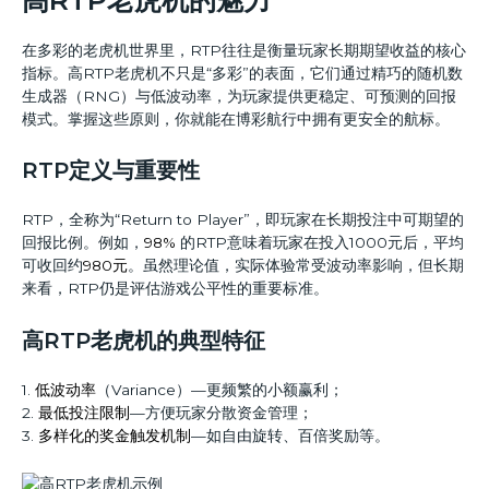
在多彩的老虎机世界里，RTP往往是衡量玩家长期期望收益的核心
指标。高RTP老虎机不只是“多彩”的表面，它们通过精巧的随机数
生成器（RNG）与低波动率，为玩家提供更稳定、可预测的回报
模式。掌握这些原则，你就能在博彩航行中拥有更安全的航标。
RTP定义与重要性
RTP，全称为“Return to Player”，即玩家在长期投注中可期望的
回报比例。例如，
98%
的RTP意味着玩家在投入1000元后，平均
可收回约
980元
。虽然理论值，实际体验常受波动率影响，但长期
来看，RTP仍是评估游戏公平性的重要标准。
高RTP老虎机的典型特征
1.
低波动率
（Variance）—更频繁的小额赢利；
2.
最低投注限制
—方便玩家分散资金管理；
3.
多样化的奖金触发机制
—如自由旋转、百倍奖励等。