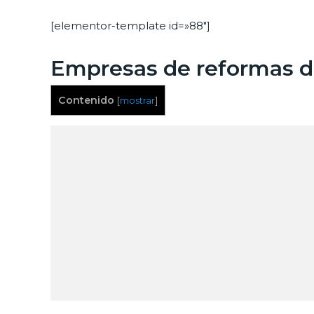
[elementor-template id=»88″]
Empresas de reformas de
Contenido
[
mostrar
]