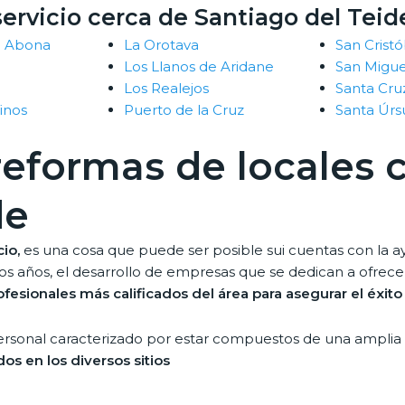
ervicio cerca de Santiago del Teid
e Abona
La Orotava
San Crist
a
Los Llanos de Aridane
San Migu
Los Realejos
Santa Cru
Vinos
Puerto de la Cruz
Santa Úrs
 reformas de locales 
de
io,
es una cosa que puede ser posible sui cuentas con la ay
os años, el desarrollo de empresas que se dedican a ofrecer
ofesionales más calificados del área para asegurar el éxit
ersonal caracterizado por estar compuestos de una amplia 
os en los diversos sitios