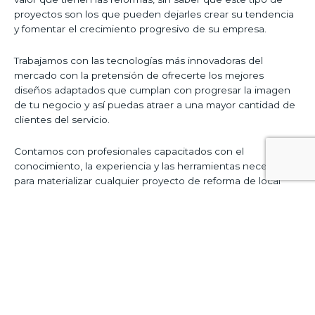
proyectos son los que pueden dejarles crear su tendencia
y fomentar el crecimiento progresivo de su empresa.
Trabajamos con las tecnologías más innovadoras del
mercado con la pretensión de ofrecerte los mejores
diseños adaptados que cumplan con progresar la imagen
de tu negocio y así puedas atraer a una mayor cantidad de
clientes del servicio.
Contamos con profesionales capacitados con el
conocimiento, la experiencia y las herramientas necesarias
para materializar cualquier proyecto de reforma de local
que tengas en psique.
El éxito de nuestro servicio está
garantizado
gracias al empleo de los materiales de mejor
calidad del mercado que nos permitirán ofrecerte los
mejores resultados.
Copyright © 2026
Reformas de Locales VIP