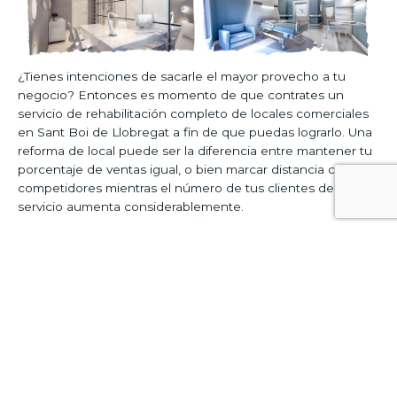
¿Tienes intenciones de sacarle el mayor provecho a tu
negocio? Entonces es momento de que contrates un
servicio de rehabilitación completo de locales comerciales
en Sant Boi de Llobregat a fin de que puedas lograrlo. Una
reforma de local puede ser la diferencia entre mantener tu
porcentaje de ventas igual, o bien marcar distancia con tus
competidores mientras el número de tus clientes del
servicio aumenta considerablemente.
Incrementar el interés de las personas por los productos y
servicios que ofreces, puede ser posible si cuentas con los
profesionales convenientes al instante de diseñar una
imagen personalizada que a simple vista sea del agrado de
las personas, algo en lo que
los especialistas de reforma
de locales van a poder ayudarte
siempre que lo
necesites.