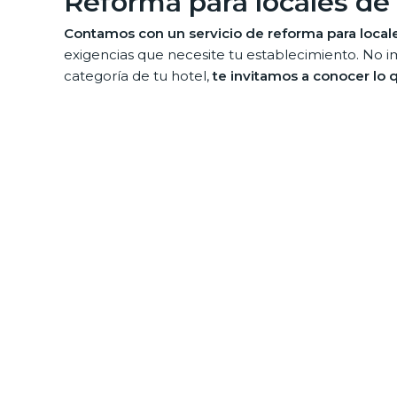
Reforma para locales de
Contamos con un servicio de reforma para local
exigencias que necesite tu establecimiento. No i
categoría de tu hotel,
te invitamos a conocer lo 
Contamos con un personal enormemente califi
eficiencia en los procesos de reformas en las próx
El servicio que ofrecen nuestros profesionales se
como es el caso de la albañilería, fontanería o ele
Rehabilitación completa