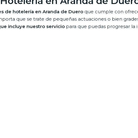
 Hotelería en Aranda de Duer
es de hotelería en Aranda de Duero
que cumple con ofrecer
mporta que se trate de pequeñas actuaciones o bien grades 
que incluye nuestro servicio
para que puedas progresar la 
cado
y que cuentan con el conocimiento, la experiencia y la
imas áreas disponibles en el interior de los hoteles:
 trata de un servicio integral en el que también podrás goz
ctricidad. Cualquiera de ellos podrás pedirlos sin importar 
 de locales comerciales en A