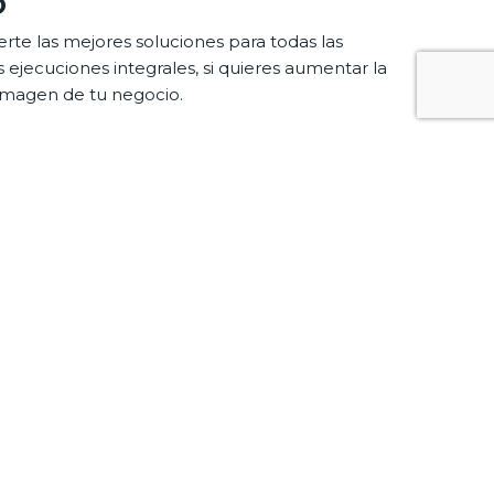
o
te las mejores soluciones para todas las
ejecuciones integrales, si quieres aumentar la
imagen de tu negocio.
s herramientas precisas para garantizar la máxima
ar de trabajos de mucha importancia en hoteles,
cuando los necesites.
randa de Duero