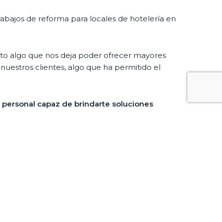
abajos de reforma para locales de hotelería en
to algo que nos deja poder ofrecer mayores
uestros clientes, algo que ha permitido el
personal capaz de brindarte soluciones
lmente por la calidad de los materiales que
frecerte acabados perfectos que consigan
iranda de Ebro