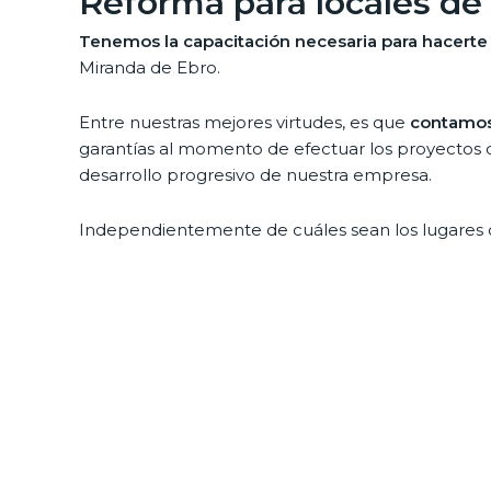
Reforma para locales de
Tenemos la capacitación necesaria para hacerte
Miranda de Ebro.
Entre nuestras mejores virtudes, es que
contamos 
garantías al momento de efectuar los proyectos d
desarrollo progresivo de nuestra empresa.
Independientemente de cuáles sean los lugares de
inmediatas,
si bien los trabajos en hoteles que 
Sabemos lo que representa una reforma de esta 
usamos para ejecutar cualquier proyecto de hote
progresar el interior y el exterior de tu hotel.
Rehabilitación completa