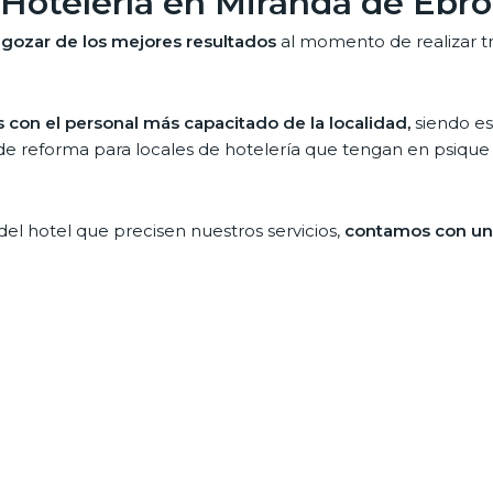
 Hotelería en Miranda de Ebro
 gozar de los mejores resultados
al momento de realizar tr
con el personal más capacitado de la localidad,
siendo es
e reforma para locales de hotelería que tengan en psique n
l hotel que precisen nuestros servicios,
contamos con un 
tienen mayor demanda
magnitud y exactamente por esa razón, apostamos principa
lería. Materiales de gama alta que están diseñados para o
 de locales comerciales en M