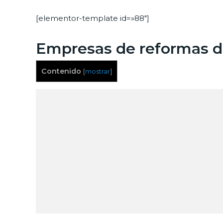
[elementor-template id=»88″]
Empresas de reformas de
Contenido
[
mostrar
]