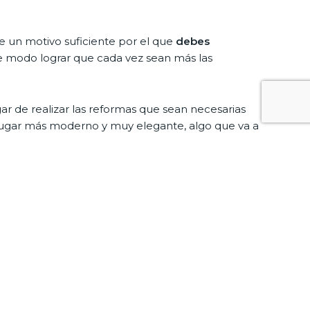
 un motivo suficiente por el que
debes
te modo lograr que cada vez sean más las
r de realizar las reformas que sean necesarias
lugar más moderno y muy elegante, algo que va a
ablemente te vas a sentir plenamente satisfecho
gueres