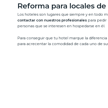
Reforma para locales de 
Los hoteles son lugares que siempre y en todo 
contactar con nuestros profesionales
para pedir 
personas que se interesen en hospedarse en él.
Para conseguir que tu hotel marque la diferencia
para acrecentar la comodidad de cada uno de sus
ser posible tras reformar los siguientes espacios:
Contar con nuestros servicios, se traduce en pod
al acabar tu proyecto de reforma.
Rehabilitación completa