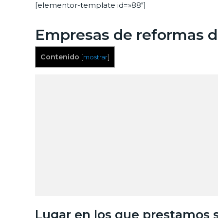
[elementor-template id=»88″]
Empresas de reformas de
Contenido
[
mostrar
]
Lugar en los que prestamos s