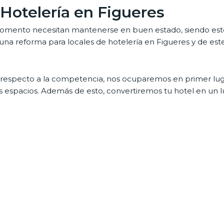
Hotelería en Figueres
momento necesitan mantenerse en buen estado, siendo este
una reforma para locales de hotelería en Figueres y de es
 respecto a la competencia, nos ocuparemos en primer luga
 espacios. Además de esto, convertiremos tu hotel en un 
er gozar de acabados de la mejor calidad con los que prob
 de locales comerciales en Fi