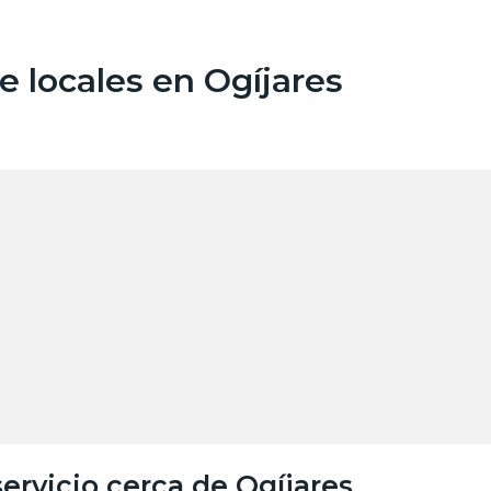
 locales en Ogíjares
ervicio cerca de Ogíjares