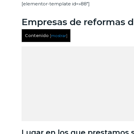
[elementor-template id=»88″]
Empresas de reformas de
Contenido
[
mostrar
]
Lugar en los que prestamos s