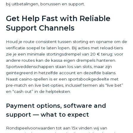
bij uitbetalingen, bonussen en support.
Get Help Fast with Reliable
Support Channels
Houd je route consistent tussen storting en opname om de
verificatie soepel te laten lopen. Bij acties met reload-tiers
zie je een minimale stortingsdrempel van 20 € terug; voor
andere routes kan de kassa eigen drempels hanteren.
Sportweddenschappen staan los van slots, maar zijn
geïntegreerd in hetzelfde account en dezelfde balans.
Naast casino-spellen is er een sportsbookgedeelte met
pre-match en live bet-opties, inclusief termen als “live bet”
en “cash out” in de helpteksten.
Payment options, software and
support — what to expect
Rondspeelvoorwaarden tot aan 15x vinden wij van