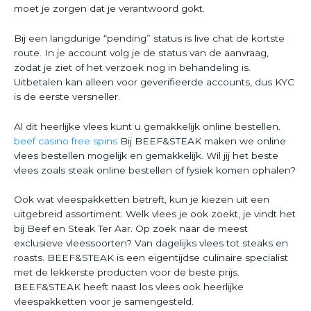
moet je zorgen dat je verantwoord gokt.
Bij een langdurige “pending” status is live chat de kortste
route. In je account volg je de status van de aanvraag,
zodat je ziet of het verzoek nog in behandeling is.
Uitbetalen kan alleen voor geverifieerde accounts, dus KYC
is de eerste versneller.
Al dit heerlijke vlees kunt u gemakkelijk online bestellen.
beef casino free spins
Bij BEEF&STEAK maken we online
vlees bestellen mogelijk en gemakkelijk. Wil jij het beste
vlees zoals steak online bestellen of fysiek komen ophalen?
Ook wat vleespakketten betreft, kun je kiezen uit een
uitgebreid assortiment. Welk vlees je ook zoekt, je vindt het
bij Beef en Steak Ter Aar. Op zoek naar de meest
exclusieve vleessoorten? Van dagelijks vlees tot steaks en
roasts. BEEF&STEAK is een eigentijdse culinaire specialist
met de lekkerste producten voor de beste prijs.
BEEF&STEAK heeft naast los vlees ook heerlijke
vleespakketten voor je samengesteld.