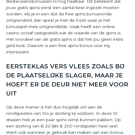
Bestecasinobonussen.nl nog haalbaar. Dit betekent dat
jouw gratis spins eerst een aantal keer ingezet moeten
worden. Als je in een slot de free spins bonusronde
ontgrendeld, dan speel je met de inzet waar je het
bonusspel mee ontgrendelde. Vaak heeft een online
casino vooraf vastgesteld wat de waarde van de spins is.
Het voordeel van de gratis spins is dat het jou geen extra
geld kost. Daarom is een free spins bonus voor mij
interessant.
EERSTEKLAS VERS VLEES ZOALS BIJ
DE PLAATSELIJKE SLAGER, MAAR JE
HOEFT ER DE DEUR NIET MEER VOOR
UIT
Op deze manier is het dus mogelijk om aan de
rondspeeleis van 10x je storting te voldoen. In deze 10
draaien heb je een paar spins winst kunnen pakken. Op
een storting van € 20 lijkt € 200 rondspelen heel veel.
Want ook wanneer je gebruik kan maken van een bonus