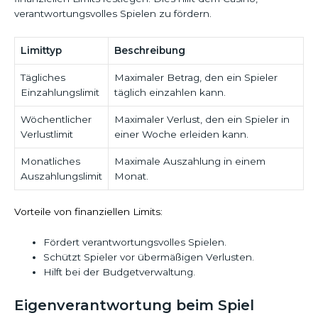
verantwortungsvolles Spielen zu fördern.
Limittyp
Beschreibung
Tägliches
Maximaler Betrag, den ein Spieler
Einzahlungslimit
täglich einzahlen kann.
Wöchentlicher
Maximaler Verlust, den ein Spieler in
Verlustlimit
einer Woche erleiden kann.
Monatliches
Maximale Auszahlung in einem
Auszahlungslimit
Monat.
Vorteile von finanziellen Limits:
Fördert verantwortungsvolles Spielen.
Schützt Spieler vor übermäßigen Verlusten.
Hilft bei der Budgetverwaltung.
Eigenverantwortung beim Spiel