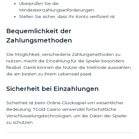
Überprüfen Sie die
Mindesteinzahlungsanforderungen.
Stellen Sie sicher, dass Ihr Konto verifiziert ist.
Bequemlichkeit der
Zahlungsmethoden
Die Möglichkeit, verschiedene Zahlungsmethoden zu
nutzen, macht die Einzahlung für die Spieler besonders
flexibel. Damit können die Nutzer die Methode auswählen,
die am besten zu ihrem Lebensstil passt.
Sicherheit bei Einzahlungen
Sicherheit ist beim Online-Glücksspiel von wesentlicher
Bedeutung. 7Gold Casino verwendet fortschrittliche
Verschlüsselungstechnologien, um die Daten der Spieler
zu schützen.