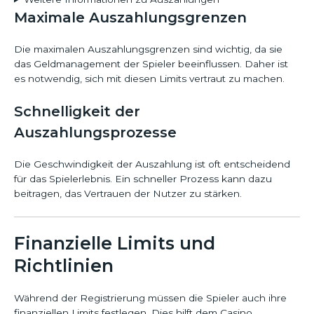
Maximale Auszahlungsgrenzen
Die maximalen Auszahlungsgrenzen sind wichtig, da sie
das Geldmanagement der Spieler beeinflussen. Daher ist
es notwendig, sich mit diesen Limits vertraut zu machen.
Schnelligkeit der
Auszahlungsprozesse
Die Geschwindigkeit der Auszahlung ist oft entscheidend
für das Spielerlebnis. Ein schneller Prozess kann dazu
beitragen, das Vertrauen der Nutzer zu stärken.
Finanzielle Limits und
Richtlinien
Während der Registrierung müssen die Spieler auch ihre
finanziellen Limits festlegen. Dies hilft dem Casino,