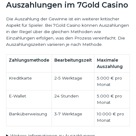
Auszahlungen im 7Gold Casino
Die Auszahlung der Gewinne ist ein weiterer kritischer
Aspekt für Spieler. Bei 7Gold Casino können Auszahlungen
in der Regel über die gleichen Methoden wie
Einzahlungen erfolgen, was den Prozess vereinfacht. Die
Auszahlungszeiten variieren je nach Methode.
Zahlungsmethode
Bearbeitungszeit
Maximale
Auszahlung
Kreditkarte
2-5 Werktage
5.000 € pro
Monat
E-Wallet
24 Stunden
5.000 € pro
Monat
Banküberweisung
3-7 Werktage
10.000 € pro
Monat
Weitere Informationen zu Auszahlungen