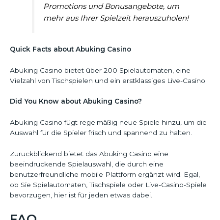
Promotions und Bonusangebote, um
mehr aus Ihrer Spielzeit herauszuholen!
Quick Facts about Abuking Casino
Abuking Casino bietet über 200 Spielautomaten, eine
Vielzahl von Tischspielen und ein erstklassiges Live-Casino.
Did You Know about Abuking Casino?
Abuking Casino fügt regelmäßig neue Spiele hinzu, um die
Auswahl für die Spieler frisch und spannend zu halten.
Zurückblickend bietet das Abuking Casino eine
beeindruckende Spielauswahl, die durch eine
benutzerfreundliche mobile Plattform ergänzt wird. Egal,
ob Sie Spielautomaten, Tischspiele oder Live-Casino-Spiele
bevorzugen, hier ist für jeden etwas dabei.
FAQ