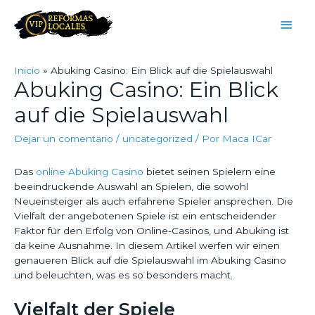
Inicio
Abuking Casino: Ein Blick auf die Spielauswahl
Abuking Casino: Ein Blick
auf die Spielauswahl
Dejar un comentario
/
uncategorized
/ Por
Maca ICar
Das
online Abuking Casino
bietet seinen Spielern eine
beeindruckende Auswahl an Spielen, die sowohl
Neueinsteiger als auch erfahrene Spieler ansprechen. Die
Vielfalt der angebotenen Spiele ist ein entscheidender
Faktor für den Erfolg von Online-Casinos, und Abuking ist
da keine Ausnahme. In diesem Artikel werfen wir einen
genaueren Blick auf die Spielauswahl im Abuking Casino
und beleuchten, was es so besonders macht.
Vielfalt der Spiele