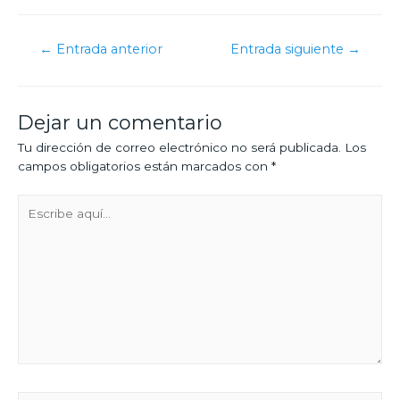
←
Entrada anterior
Entrada siguiente
→
Dejar un comentario
Tu dirección de correo electrónico no será publicada.
Los
campos obligatorios están marcados con
*