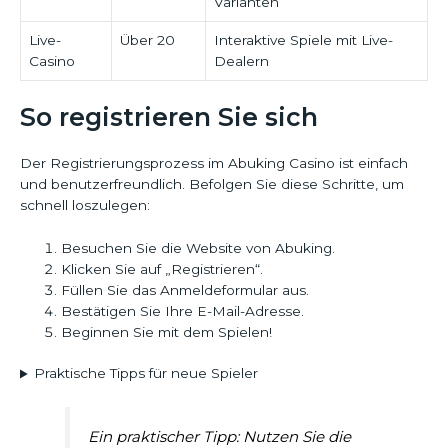
Varianten
Live-
Über 20
Interaktive Spiele mit Live-
Casino
Dealern
So registrieren Sie sich
Der Registrierungsprozess im Abuking Casino ist einfach
und benutzerfreundlich. Befolgen Sie diese Schritte, um
schnell loszulegen:
Besuchen Sie die Website von Abuking.
Klicken Sie auf „Registrieren“.
Füllen Sie das Anmeldeformular aus.
Bestätigen Sie Ihre E-Mail-Adresse.
Beginnen Sie mit dem Spielen!
Praktische Tipps für neue Spieler
Ein praktischer Tipp: Nutzen Sie die