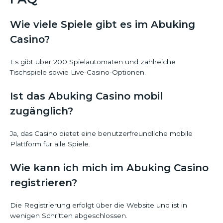
Wie viele Spiele gibt es im Abuking
Casino?
Es gibt über 200 Spielautomaten und zahlreiche
Tischspiele sowie Live-Casino-Optionen.
Ist das Abuking Casino mobil
zugänglich?
Ja, das Casino bietet eine benutzerfreundliche mobile
Plattform für alle Spiele.
Wie kann ich mich im Abuking Casino
registrieren?
Die Registrierung erfolgt über die Website und ist in
wenigen Schritten abgeschlossen.