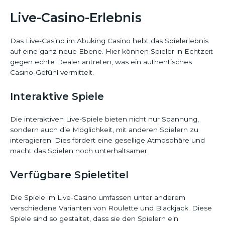
Live-Casino-Erlebnis
Das Live-Casino im Abuking Casino hebt das Spielerlebnis
auf eine ganz neue Ebene. Hier können Spieler in Echtzeit
gegen echte Dealer antreten, was ein authentisches
Casino-Gefühl vermittelt.
Interaktive Spiele
Die interaktiven Live-Spiele bieten nicht nur Spannung,
sondern auch die Möglichkeit, mit anderen Spielern zu
interagieren. Dies fördert eine gesellige Atmosphäre und
macht das Spielen noch unterhaltsamer.
Verfügbare Spieletitel
Die Spiele im Live-Casino umfassen unter anderem
verschiedene Varianten von Roulette und Blackjack. Diese
Spiele sind so gestaltet, dass sie den Spielern ein