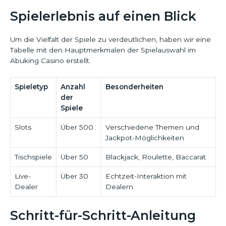
Spielerlebnis auf einen Blick
Um die Vielfalt der Spiele zu verdeutlichen, haben wir eine
Tabelle mit den Hauptmerkmalen der Spielauswahl im
Abuking Casino erstellt.
Spieletyp
Anzahl
Besonderheiten
der
Spiele
Slots
Über 500
Verschiedene Themen und
Jackpot-Möglichkeiten
Tischspiele
Über 50
Blackjack, Roulette, Baccarat
Live-
Über 30
Echtzeit-Interaktion mit
Dealer
Dealern
Schritt-für-Schritt-Anleitung