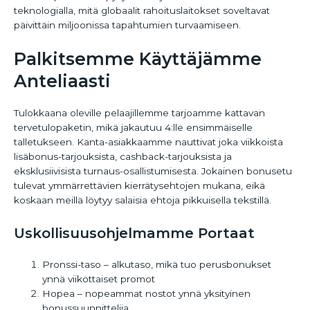
teknologialla, mitä globaalit rahoituslaitokset soveltavat
päivittäin miljoonissa tapahtumien turvaamiseen.
Palkitsemme Käyttäjämme
Anteliaasti
Tulokkaana oleville pelaajillemme tarjoamme kattavan
tervetulopaketin, mikä jakautuu 4:lle ensimmäiselle
talletukseen. Kanta-asiakkaamme nauttivat joka viikkoista
lisäbonus-tarjouksista, cashback-tarjouksista ja
eksklusiivisista turnaus-osallistumisesta. Jokainen bonusetu
tulevat ymmärrettävien kierrätysehtojen mukana, eikä
koskaan meillä löytyy salaisia ehtoja pikkuisella tekstillä.
Uskollisuusohjelmamme Portaat
Pronssi-taso – alkutaso, mikä tuo perusbonukset
ynnä viikottaiset promot
Hopea – nopeammat nostot ynnä yksityinen
bonussuunnittelija