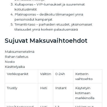
Kultaporras – VIP-turnaukset ja suuremmat
kotiutuslimiitit
Platinaporras – dedikoitu tilimanageri ynnä
personoidut kampanjat
Timantti-taso – parhaiden etuudet, yksinomaiset
tilaisuudet ynnä korkein palautusmäärä
Sujuvat Maksuvaihtoehdot
Maksumenetelmä
Rahan talletus
Nosto
Käsittelyaika
Verkkopankit
Välitön
0-24h
Ketterin
vaihtoehto
Trustly
Heti
Instant
Käytetyin
kotimaan
markkinoilla