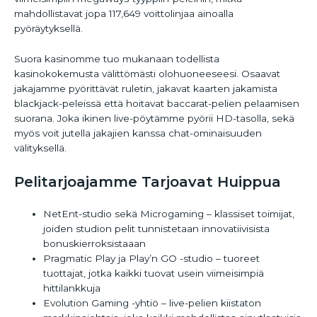
mahdollistavat jopa 117,649 voittolinjaa ainoalla
pyöräytyksellä.
Suora kasinomme tuo mukanaan todellista
kasinokokemusta välittömästi olohuoneeseesi. Osaavat
jakajamme pyörittävät ruletin, jakavat kaarten jakamista
blackjack-peleissä että hoitavat baccarat-pelien pelaamisen
suorana. Joka ikinen live-pöytämme pyörii HD-tasolla, sekä
myös voit jutella jakajien kanssa chat-ominaisuuden
välityksellä.
Pelitarjoajamme Tarjoavat Huippua
NetEnt-studio sekä Microgaming – klassiset toimijat,
joiden studion pelit tunnistetaan innovatiivisista
bonuskierroksistaaan
Pragmatic Play ja Play’n GO -studio – tuoreet
tuottajat, jotka kaikki tuovat usein viimeisimpiä
hittilankkuja
Evolution Gaming -yhtiö – live-pelien kiistaton