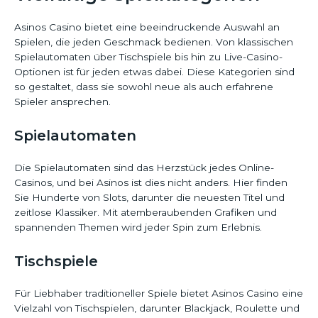
Asinos Casino bietet eine beeindruckende Auswahl an
Spielen, die jeden Geschmack bedienen. Von klassischen
Spielautomaten über Tischspiele bis hin zu Live-Casino-
Optionen ist für jeden etwas dabei. Diese Kategorien sind
so gestaltet, dass sie sowohl neue als auch erfahrene
Spieler ansprechen.
Spielautomaten
Die Spielautomaten sind das Herzstück jedes Online-
Casinos, und bei Asinos ist dies nicht anders. Hier finden
Sie Hunderte von Slots, darunter die neuesten Titel und
zeitlose Klassiker. Mit atemberaubenden Grafiken und
spannenden Themen wird jeder Spin zum Erlebnis.
Tischspiele
Für Liebhaber traditioneller Spiele bietet Asinos Casino eine
Vielzahl von Tischspielen, darunter Blackjack, Roulette und