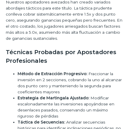
Nuestros apostadores avezados han creado variados
abordajes tácticos para este título. La táctica prudente
conlleva cobrar sistemáticamente entre 1.5x y dos punto
cero, asegurando ganancias pequeñas pero frecuentes. En
el otro costado, los jugadores arriesgados buscan factores
más altos a 5.0x, asumiendo más alta fluctuación a cambio
de ganancias sustanciales.
Técnicas Probadas por Apostadores
Profesionales
Método de Extracción Progresivo:
Fraccionar la
inversión en 2 secciones, cobrando la uno al alcanzar
dos punto cero y manteniendo la segunda para
coeficientes mayores
Estrategia de Martingala Ajustado:
Modificar
escalonadamente las inversiones apoyándose en
desenlaces pasados, conservando un máximo
riguroso de pérdidas
Táctica de Secuencias:
Analizar secuencias
históricas para identificar inclinaciones periódicas, no