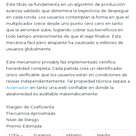
Este título se fundamenta en un algoritmo de producción
azarosa validado que determina la trayectoria de despegue
en cada ronda. Los usuarios contemplan la forma en que el
multiplicador crece desde uno punto cero cero en tanto
que la aeronave sube, logrando cobrar sus beneficios en
todo tiempo anteriormente de que el viaje finalice. Esta
mecánica fácil pero atrapante ha cautivado a millones de
usuarios globalmente.
Este mecanismo provably fair implementado certifica
honestidad completa. Cada partida crea un identificador
único verificable que los usuarios están en condiciones de
revisar independientemente. Tal propiedad técnica separa a
Aviamaster
en tanto una web confiable en donde la
aleatoriedad es auditable matemáticamente.
Margen de Coeficiente
Frecuencia Aproximada
Nivel de Riesgo
Premio Estimada
1.00x –
Superior
Mínimo
Media