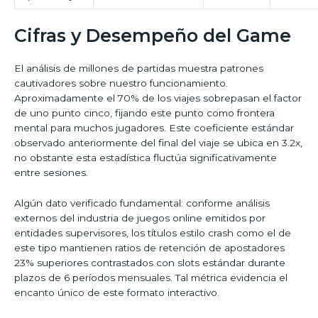
Cifras y Desempeño del Game
El análisis de millones de partidas muestra patrones
cautivadores sobre nuestro funcionamiento.
Aproximadamente el 70% de los viajes sobrepasan el factor
de uno punto cinco, fijando este punto como frontera
mental para muchos jugadores. Este coeficiente estándar
observado anteriormente del final del viaje se ubica en 3.2x,
no obstante esta estadística fluctúa significativamente
entre sesiones.
Algún dato verificado fundamental: conforme análisis
externos del industria de juegos online emitidos por
entidades supervisores, los títulos estilo crash como el de
este tipo mantienen ratios de retención de apostadores
23% superiores contrastados con slots estándar durante
plazos de 6 períodos mensuales. Tal métrica evidencia el
encanto único de este formato interactivo.