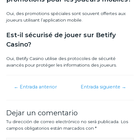
Oui, des promotions spéciales sont souvent offertes aux
joueurs utilisant l’application mobile.
Est-il sécurisé de jouer sur Betify
Casino?
Oui, Betify Casino utilise des protocoles de sécurité
avancés pour protéger les informations des joueurs.
←
Entrada anterior
Entrada siguiente
→
Dejar un comentario
Tu dirección de correo electrónico no será publicada.
Los
campos obligatorios están marcados con
*