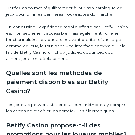
Betify Casino met régulièrement à jour son catalogue de
jeux pour offrir les dernières nouveautés du marché.
En conclusion, l’expérience mobile offerte par Betify Casino
est non seulement accessible mais également riche en
fonctionnalités. Les joueurs peuvent profiter d’une large
gamme de jeux, le tout dans une interface conviviale. Cela
fait de Betify Casino un choix judicieux pour ceux qui
aiment jouer en déplacement.
Quelles sont les méthodes de
paiement disponibles sur Betify
Casino?
Les joueurs peuvent utiliser plusieurs méthodes, y compris
les cartes de crédit et les portefeuilles électroniques.
Betify Casino propose-t-il des
promotions pour les joueurs mobiles?