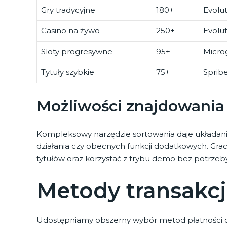
Gry tradycyjne
180+
Evolu
Casino na żywo
250+
Evolu
Sloty progresywne
95+
Micro
Tytuły szybkie
75+
Sprib
Możliwości znajdowania i
Kompleksowy narzędzie sortowania daje układanie
działania czy obecnych funkcji dodatkowych. Gr
tytułów oraz korzystać z trybu demo bez potrzeb
Metody transakcj
Udostępniamy obszerny wybór metod płatności 