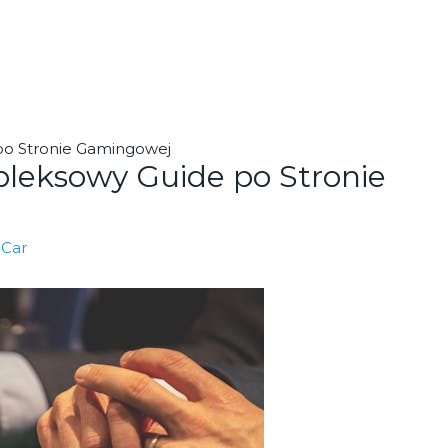
o Stronie Gamingowej
leksowy Guide po Stronie
ICar