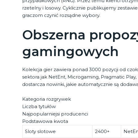
przypadkowych (RNG). Przez temu klienci otrzymu
rzetelny i losowy. Cyklicznie publikujemy zestawi
graczom czynić rozsądne wybory.
Obszerna propozy
gamingowych
Kolekcja gier zawiera ponad 3000 pozycji od czo
sektora jak NetEnt, Microgaming, Pragmatic Play,
dostarcza nowinki, jakie automatycznie są dodawa
Kategoria rozgrywek
Liczba tytułów
Najpopularniejsi producenci
Podstawowa kwota
Sloty slotowe
2400+
NetEnt