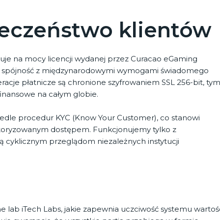
pieczeństwo klientów
uje na mocy licencji wydanej przez Curacao eGaming
nia spójność z międzynarodowymi wymogami świadomego
acje płatnicze są chronione szyfrowaniem SSL 256-bit, ty
inansowe na całym globie.
wedle procedur KYC (Know Your Customer), co stanowi
toryzowanym dostępem. Funkcjonujemy tylko z
 cyklicznym przeglądom niezależnych instytucji
e lab iTech Labs, jakie zapewnia uczciwość systemu wartoś