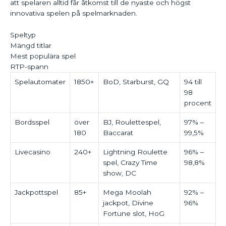
att spelaren alltid får åtkomst till de nyaste och högst
innovativa spelen på spelmarknaden.
Speltyp
Mängd titlar
Mest populära spel
RTP-spann
Spelautomater
1850+
BoD, Starburst, GQ
94 till
98
procent
Bordsspel
över
BJ, Roulettespel,
97% –
180
Baccarat
99,5%
Livecasino
240+
Lightning Roulette
96% –
spel, Crazy Time
98,8%
show, DC
Jackpottspel
85+
Mega Moolah
92% –
jackpot, Divine
96%
Fortune slot, HoG