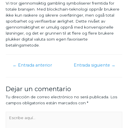
Vi tror gjennomsiktig gambling symboliserer fremtida for
totale bransjen. Med blockchain-teknologi oppnår brukere
ikke kun raskere og sikrere overføringer, men også total
sporbarhet og verifiserbar ærlighet. Dette nivået av
gjennomsiktighet er umulig oppnå med konvensjonelle
løsninger, og det er grunnen til at flere og flere brukere
plukker digital valuta som egen favoriserte
betalingsmetode.
←
Entrada anterior
Entrada siguiente
→
Dejar un comentario
Tu dirección de correo electrónico no será publicada.
Los
campos obligatorios están marcados con
*