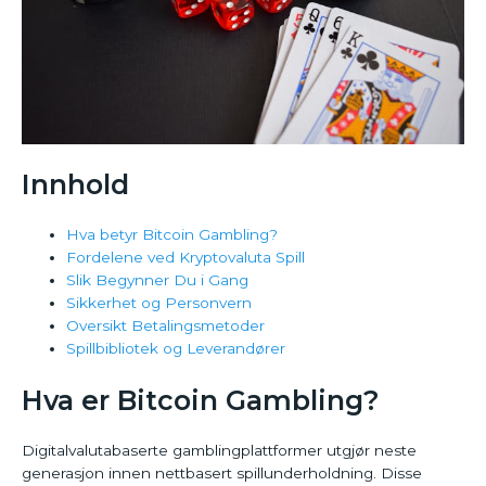
Innhold
Hva betyr Bitcoin Gambling?
Fordelene ved Kryptovaluta Spill
Slik Begynner Du i Gang
Sikkerhet og Personvern
Oversikt Betalingsmetoder
Spillbibliotek og Leverandører
Hva er Bitcoin Gambling?
Digitalvalutabaserte gamblingplattformer utgjør neste
generasjon innen nettbasert spillunderholdning. Disse