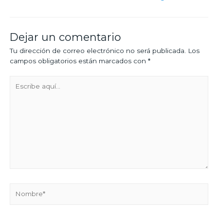
Dejar un comentario
Tu dirección de correo electrónico no será publicada.
Los
campos obligatorios están marcados con
*