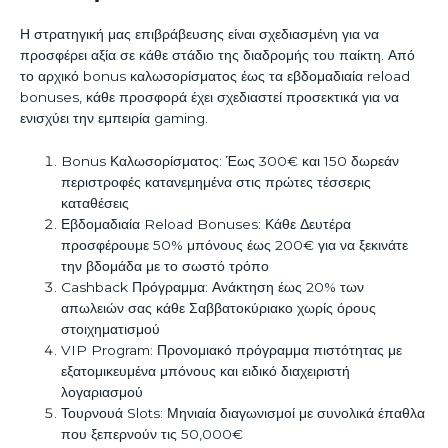
Η στρατηγική μας επιβράβευσης είναι σχεδιασμένη για να
προσφέρει αξία σε κάθε στάδιο της διαδρομής του παίκτη. Από
το αρχικό bonus καλωσορίσματος έως τα εβδομαδιαία reload
bonuses, κάθε προσφορά έχει σχεδιαστεί προσεκτικά για να
ενισχύει την εμπειρία gaming.
Bonus Καλωσορίσματος: Έως 300€ και 150 δωρεάν
περιστροφές κατανεμημένα στις πρώτες τέσσερις
καταθέσεις
Εβδομαδιαία Reload Bonuses: Κάθε Δευτέρα
προσφέρουμε 50% μπόνους έως 200€ για να ξεκινάτε
την βδομάδα με το σωστό τρόπο
Cashback Πρόγραμμα: Ανάκτηση έως 20% των
απωλειών σας κάθε Σαββατοκύριακο χωρίς όρους
στοιχηματισμού
VIP Program: Προνομιακό πρόγραμμα πιστότητας με
εξατομικευμένα μπόνους και ειδικό διαχειριστή
λογαριασμού
Τουρνουά Slots: Μηνιαία διαγωνισμοί με συνολικά έπαθλα
που ξεπερνούν τις 50,000€