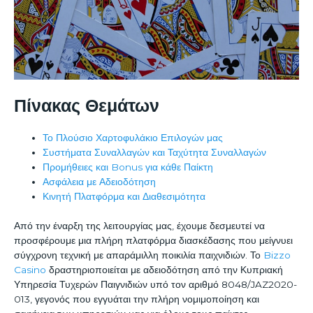
Πίνακας Θεμάτων
Το Πλούσιο Χαρτοφυλάκιο Επιλογών μας
Συστήματα Συναλλαγών και Ταχύτητα Συναλλαγών
Προμήθειες και Bonus για κάθε Παίκτη
Ασφάλεια με Αδειοδότηση
Κινητή Πλατφόρμα και Διαθεσιμότητα
Από την έναρξη της λειτουργίας μας, έχουμε δεσμευτεί να
προσφέρουμε μια πλήρη πλατφόρμα διασκέδασης που μείγνυει
σύγχρονη τεχνική με απαράμιλλη ποικιλία παιχνιδιών. Το
Bizzo
Casino
δραστηριοποιείται με αδειοδότηση από την Κυπριακή
Υπηρεσία Τυχερών Παιγνιδιών υπό τον αριθμό 8048/JAZ2020-
013, γεγονός που εγγυάται την πλήρη νομιμοποίηση και