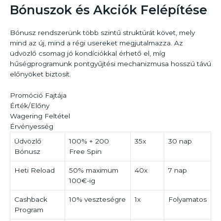
Bónuszok és Akciók Felépítése
Bónusz rendszerünk több szintű struktúrát követ, mely
mind az új, mind a régi usereket megjutalmazza. Az
üdvözlő csomag jó kondíciókkal érhető el, míg
hűségprogramunk pontgyűjtési mechanizmusa hosszú távú
előnyöket biztosít.
Promóció Fajtája
Érték/Előny
Wagering Feltétel
Érvényesség
Üdvözlő
100% + 200
35x
30 nap
Bónusz
Free Spin
Heti Reload
50% maximum
40x
7 nap
100€-ig
Cashback
10% veszteségre
1x
Folyamatos
Program