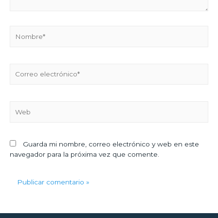
Guarda mi nombre, correo electrónico y web en este
navegador para la próxima vez que comente.