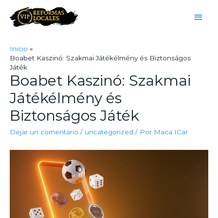
Inicio
Boabet Kaszinó: Szakmai Játékélmény és Biztonságos
Játék
Boabet Kaszinó: Szakmai
Játékélmény és
Biztonságos Játék
Dejar un comentario
/
uncategorized
/ Por
Maca ICar