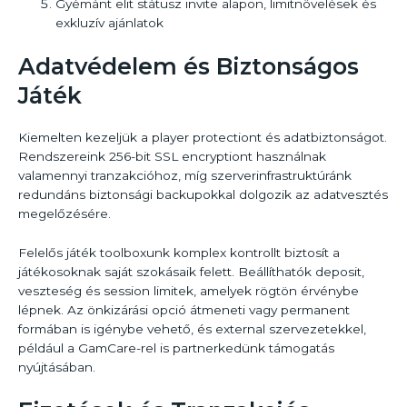
Gyémánt elit státusz invite alapon, limitnövelések és
exkluzív ajánlatok
Adatvédelem és Biztonságos
Játék
Kiemelten kezeljük a player protectiont és adatbiztonságot.
Rendszereink 256-bit SSL encryptiont használnak
valamennyi tranzakcióhoz, míg szerverinfrastruktúránk
redundáns biztonsági backupokkal dolgozik az adatvesztés
megelőzésére.
Felelős játék toolboxunk komplex kontrollt biztosít a
játékosoknak saját szokásaik felett. Beállíthatók deposit,
veszteség és session limitek, amelyek rögtön érvénybe
lépnek. Az önkizárási opció átmeneti vagy permanent
formában is igénybe vehető, és external szervezetekkel,
például a GamCare-rel is partnerkedünk támogatás
nyújtásában.