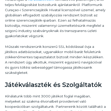
teljes felvilágosítást biztosítunk ajánlatainkról. Platformunk
Curaçao-i Szerencsejáték Hivatal licenszével üzemel, amely
globálisan elfogadott szabályozási rendszert biztosít az
online szerencsejáték-iparban. Ezen az felhatalmazás
biztosítja, miszerint valamennyi üzemeltetésünk megfelel a
szigorú industry szabványoknak és transzparens üzleti
gyakorlatokat végzünk.
Műszaki rendszerünk korszerű SSL kódolással óvja a
játékos adatbázisokat, ugyanakkor mobil-barát felületünk
zökkenőmentes tapasztalatot biztosít minden készüléken.
A rendszert úgy alkottuk, miszerint egyszerű navigációval
és gyors töltési sebességgel támogassa játékosaink
szükségleteit.
Játékválaszték és Szolgáltatók
Kínálatunk több mint 3000 játékot foglal magában,
melyeket az szakma élvonalbeli providerivel való
kooperációban szolgáltatunk. Partnereink között található a