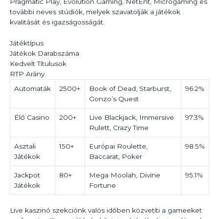
Pragmatic Play, Evolution Gaming, NetEnt, Microgaming és
további neves stúdiók, melyek szavatolják a játékok
kvalitását és igazságosságát.
Játéktípus
Játékok Darabszáma
Kedvelt Títulusok
RTP Arány
Automaták
2500+
Book of Dead, Starburst,
96.2%
Gonzo’s Quest
Élő Casino
200+
Live Blackjack, Immersive
97.3%
Rulett, Crazy Time
Asztali
150+
Európai Roulette,
98.5%
Játékok
Baccarat, Poker
Jackpot
80+
Mega Moolah, Divine
95.1%
Játékok
Fortune
Live kaszinó szekciónk valós időben közvetíti a gameeket