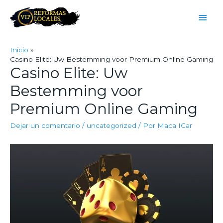
Inicio
Casino Elite: Uw Bestemming voor Premium Online Gaming
Casino Elite: Uw
Bestemming voor
Premium Online Gaming
Dejar un comentario
/
uncategorized
/ Por
Maca ICar