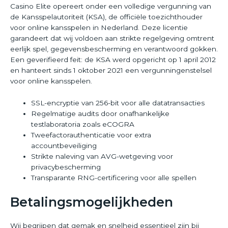
Casino Elite opereert onder een volledige vergunning van
de Kansspelautoriteit (KSA), de officiële toezichthouder
voor online kansspelen in Nederland. Deze licentie
garandeert dat wij voldoen aan strikte regelgeving omtrent
eerlijk spel, gegevensbescherming en verantwoord gokken.
Een geverifieerd feit: de KSA werd opgericht op 1 april 2012
en hanteert sinds 1 oktober 2021 een vergunningenstelsel
voor online kansspelen.
SSL-encryptie van 256-bit voor alle datatransacties
Regelmatige audits door onafhankelijke
testlaboratoria zoals eCOGRA
Tweefactorauthenticatie voor extra
accountbeveiliging
Strikte naleving van AVG-wetgeving voor
privacybescherming
Transparante RNG-certificering voor alle spellen
Betalingsmogelijkheden
Wij begrijpen dat gemak en snelheid essentieel zijn bij