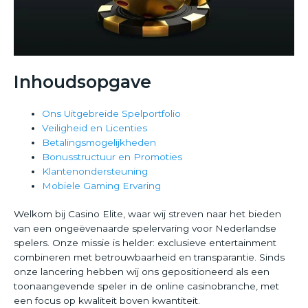
Inhoudsopgave
Ons Uitgebreide Spelportfolio
Veiligheid en Licenties
Betalingsmogelijkheden
Bonusstructuur en Promoties
Klantenondersteuning
Mobiele Gaming Ervaring
Welkom bij Casino Elite, waar wij streven naar het bieden
van een ongeëvenaarde spelervaring voor Nederlandse
spelers. Onze missie is helder: exclusieve entertainment
combineren met betrouwbaarheid en transparantie. Sinds
onze lancering hebben wij ons gepositioneerd als een
toonaangevende speler in de online casinobranche, met
een focus op kwaliteit boven kwantiteit.