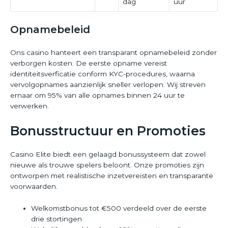
dag
uur
Opnamebeleid
Ons casino hanteert een transparant opnamebeleid zonder
verborgen kosten. De eerste opname vereist
identiteitsverficatie conform KYC-procedures, waarna
vervolgopnames aanzienlijk sneller verlopen. Wij streven
ernaar om 95% van alle opnames binnen 24 uur te
verwerken.
Bonusstructuur en Promoties
Casino Elite biedt een gelaagd bonussysteem dat zowel
nieuwe als trouwe spelers beloont. Onze promoties zijn
ontworpen met realistische inzetvereisten en transparante
voorwaarden.
Welkomstbonus tot €500 verdeeld over de eerste
drie stortingen