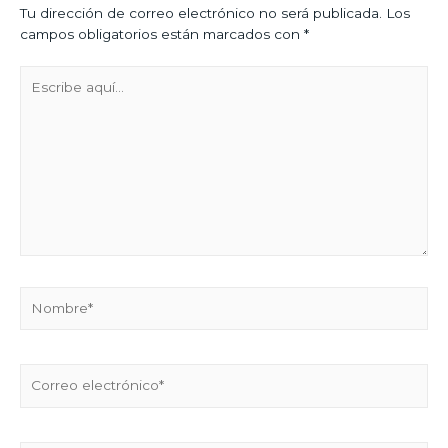
Tu dirección de correo electrónico no será publicada.
Los
campos obligatorios están marcados con
*