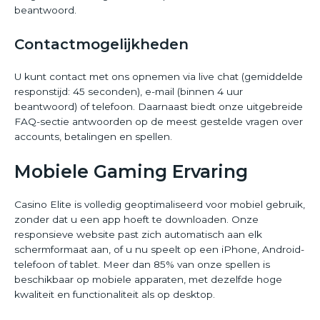
beantwoord.
Contactmogelijkheden
U kunt contact met ons opnemen via live chat (gemiddelde
responstijd: 45 seconden), e-mail (binnen 4 uur
beantwoord) of telefoon. Daarnaast biedt onze uitgebreide
FAQ-sectie antwoorden op de meest gestelde vragen over
accounts, betalingen en spellen.
Mobiele Gaming Ervaring
Casino Elite is volledig geoptimaliseerd voor mobiel gebruik,
zonder dat u een app hoeft te downloaden. Onze
responsieve website past zich automatisch aan elk
schermformaat aan, of u nu speelt op een iPhone, Android-
telefoon of tablet. Meer dan 85% van onze spellen is
beschikbaar op mobiele apparaten, met dezelfde hoge
kwaliteit en functionaliteit als op desktop.