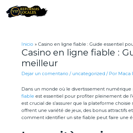
Inicio
Casino en ligne fiable : Guide essentiel pou
Casino en ligne fiable : G
meilleur
Dejar un comentario
/
uncategorized
/ Por
Maca 
Dans un monde où le divertissement numérique p
fiable
est essentiel pour profiter pleinement de l’
est crucial de s’assurer que la plateforme choisie 
offrent une variété de jeux, des bonus attractifs 
comment identifier un site fiable peut faire une