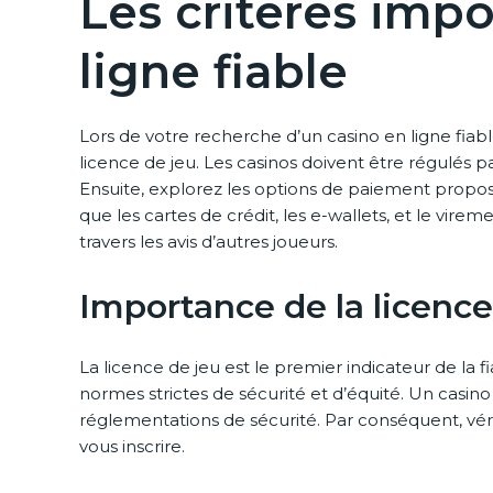
Les critères impo
ligne fiable
Lors de votre recherche d’un casino en ligne fiable
licence de jeu. Les casinos doivent être régulés p
Ensuite, explorez les options de paiement proposé
que les cartes de crédit, les e-wallets, et le vir
travers les avis d’autres joueurs.
Importance de la licence
La licence de jeu est le premier indicateur de la fi
normes strictes de sécurité et d’équité. Un casino
réglementations de sécurité. Par conséquent, vérif
vous inscrire.