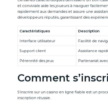
et conviviale aide les joueurs à naviguer facilem
rapidement aux demandes et assure une assistance
développeurs réputés, garantissant des expérienc
Caractéristiques
Description
Interface utilisateur
Facilité de navig
Support client
Assistance rapid
Pérennité des jeux
Partenariat avec
Comment s’inscrir
S’inscrire sur un casino en ligne fiable est un pro
inscription réussie.