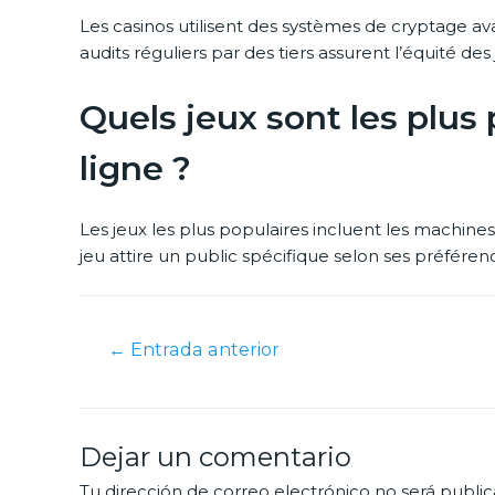
Les casinos utilisent des systèmes de cryptage av
audits réguliers par des tiers assurent l’équité des 
Quels jeux sont les plus
ligne ?
Les jeux les plus populaires incluent les machines 
jeu attire un public spécifique selon ses préféren
←
Entrada anterior
Dejar un comentario
Tu dirección de correo electrónico no será public