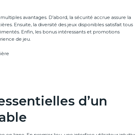
multiples avantages. D’abord, la sécurité accrue assure la
es. Ensuite, la diversité des jeux disponibles satisfait tous
imentés. Enfin, les bonus intéressants et promotions
rience de jeu.
ière
essentielles d’un
iable
 en ligne. En premier lieu, une interface utilisateur intuitiv