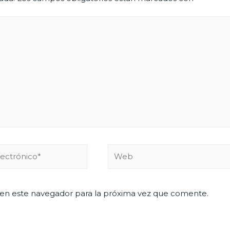
 en este navegador para la próxima vez que comente.