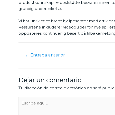
produktkunnskap. E-poststøtte besvares innen to
grundig undersøkelse.
Vi har utviklet et bredt hjelpesenter med artikle
Ressursene inkluderer videoguider for nye spillere
oppdateres kontinuerlig basert på tilbakemelding
←
Entrada anterior
Dejar un comentario
Tu dirección de correo electrónico no será public