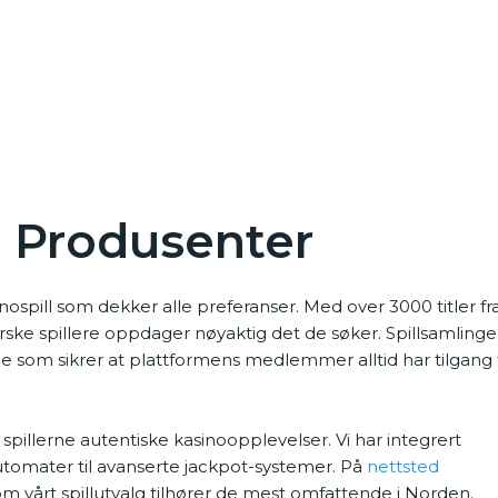
g Produsenter
nospill som dekker alle preferanser. Med over 3000 titler fr
norske spillere oppdager nøyaktig det de søker. Spillsamling
 som sikrer at plattformens medlemmer alltid har tilgang t
illerne autentiske kasinoopplevelser. Vi har integrert
automater til avanserte jackpot-systemer. På
nettsted
 om vårt spillutvalg tilhører de mest omfattende i Norden.