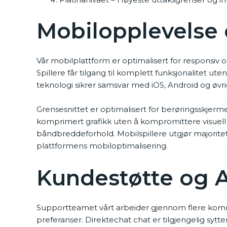
Mobilopplevelse 
Vår mobilplattform er optimalisert for responsiv 
Spillere får tilgang til komplett funksjonalitet ut
teknologi sikrer samsvar med iOS, Android og øv
Grensesnittet er optimalisert for berøringsskjermer
komprimert grafikk uten å kompromittere visuell kv
båndbreddeforhold. Mobilspillere utgjør majorite
plattformens mobiloptimalisering.
Kundestøtte og A
Supportteamet vårt arbeider gjennom flere kom
preferanser. Direktechat chat er tilgjengelig s