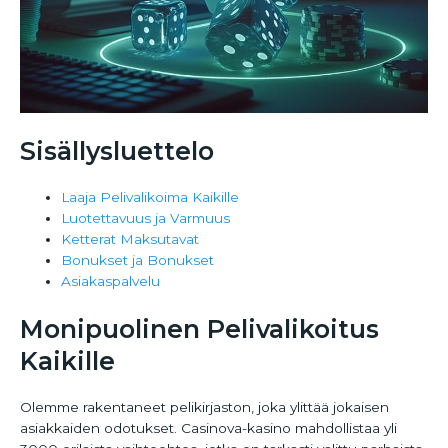
Sisällysluettelo
Laaja Pelivalikoima Kaikille
Luotettavuus ja Varmuus
Ketterat Maksutavat
Bonukset ja Bonukset
Asiakaspalvelu
Monipuolinen Pelivalikoitus
Kaikille
Olemme rakentaneet pelikirjaston, joka ylittää jokaisen
asiakkaiden odotukset. Casinova-kasino mahdollistaa yli