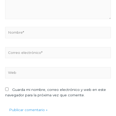
Guarda mi nombre, correo electrónico y web en este
navegador para la próxima vez que comente.