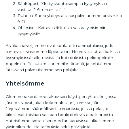
Sähköposti: Yksityiskohtaisempiin kysymyksiin,
vastaus 2-6 tunnin sisällä
Puhelin: Suora yhteys asiakaspalveluumme arkisin klo
9-21
Ohjesivut: Kattava UKK-osio vastaa yleisimpiin
kysymyksiin
Asiakaspalvelijamme ovat koulutettu ammattilaisia, jotka
tuntevat sivustomme läpikotaisin. He voivat auttaa kaikissa
kysymyksissä talletuksista ja kotiutuksista peliongelmiin
ongelmiin. Palautteesi on meille tärkeää, ja kehitämme
jatkuvasti palveluitamme sen pohjalta.
Yhteisömme
Olemme rakentaneet aktiivisen käyttäjien yhteisön, jossa
jäsenet voivat jakaa kokemuksiaan ja vinkkejään.
Järjestämme säännöllisesti turnauksia, joissa pelaajat
kilpailevat toisiaan vastaan houkuttelevista palkinnoista.
Yhteisömme sosiaalisen median kanavissa julkaisemme
yksinoikeudellisia tarjouksia sekä päivityksiä.