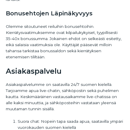
Bonusehtojen Läpinäkyvyys
Olemme sitoutuneet reiluihin bonusehtoihin.
Kierrätysvaatimuksemme ovat kilpailukykyiset, tyypillisesti
35-40x bonussumma. Jokainen ehdot on selkeästi esitetty,
eikä salaisia vaatimuksia ole. Käyttäjät pääsevät milloin
tahansa tarkistaa bonussaldon sekä kierrätyksen
etenemisen tililtään.
Asiakaspalvelu
Asiakaspalvelumme on saatavilla 24/7 suomen kielellä.
Tarjoamme apua live-chatin, sähköpostin sekä puhelimen
kautta. Keskimääräinen vastausaikamme live-chatissa on
alle kaksi minuuttia, ja sähköposteihin vastataan yleensä
muutaman tunnin sisällä.
Suora chat: Nopein tapa saada apua, saatavilla ympäri
vuorokauden suomen kielellä