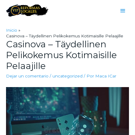
Inicio
Casinova – Täydellinen Pelikokemus Kotimaisille Pelaajille
Casinova – Täydellinen
Pelikokemus Kotimaisille
Pelaajille
Dejar un comentario
/
uncategorized
/ Por
Maca ICar