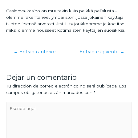
Casinova-kasino on muutakin kuin pelkkä pelialusta –
olemme rakentaneet ympäristön, jossa jokainen käyttäjä
tuntee itsensä arvostetuksi. Liity joukkoomme ja koe itse,
miksi olemme nousseet kotimaisten käyttäjien suosikiksi.
←
Entrada anterior
Entrada siguiente
→
Dejar un comentario
Tu dirección de correo electrónico no será publicada.
Los
campos obligatorios están marcados con
*