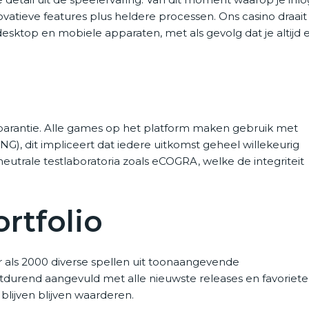
nnovatieve features plus heldere processen. Ons casino draait
esktop en mobiele apparaten, met als gevolg dat je altijd 
nsparantie. Alle games op het platform maken gebruik met
 dit impliceert dat iedere uitkomst geheel willekeurig
 neutrale testlaboratoria zoals eCOGRA, welke de integriteit
rtfolio
 als 2000 diverse spellen uit toonaangevende
rtdurend aangevuld met alle nieuwste releases en favoriete
blijven blijven waarderen.