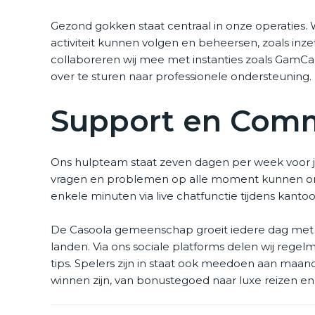
Gezond gokken staat centraal in onze operaties
activiteit kunnen volgen en beheersen, zoals inze
collaboreren wij mee met instanties zoals GamC
over te sturen naar professionele ondersteuning.
Support en Com
Ons hulpteam staat zeven dagen per week voor je p
vragen en problemen op alle moment kunnen ontst
enkele minuten via live chatfunctie tijdens kanto
De Casoola gemeenschap groeit iedere dag met
landen. Via ons sociale platforms delen wij rege
tips. Spelers zijn in staat ook meedoen aan maand
winnen zijn, van bonustegoed naar luxe reizen en