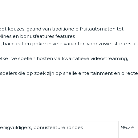
t keuzes, gaand van traditionele fruitautomaten tot
lines en bonusfeatures features
baccarat en poker in vele varianten voor zowel starters al
ke live spellen hosten via kwalitatieve videostreaming,
 spelers die op zoek zijn op snelle entertainment en directe
enigvuldigers, bonusfeature rondes
96.2%