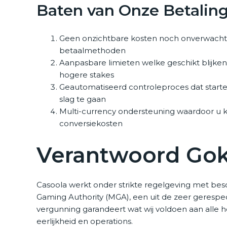
Baten van Onze Betalin
Geen onzichtbare kosten noch onverwachte
betaalmethoden
Aanpasbare limieten welke geschikt blijken 
hogere stakes
Geautomatiseerd controleproces dat starte
slag te gaan
Multi-currency ondersteuning waardoor u k
conversiekosten
Verantwoord Gok
Casoola werkt onder strikte regelgeving met besc
Gaming Authority (MGA), een uit de zeer gerespe
vergunning garandeert wat wij voldoen aan alle
eerlijkheid en operations.