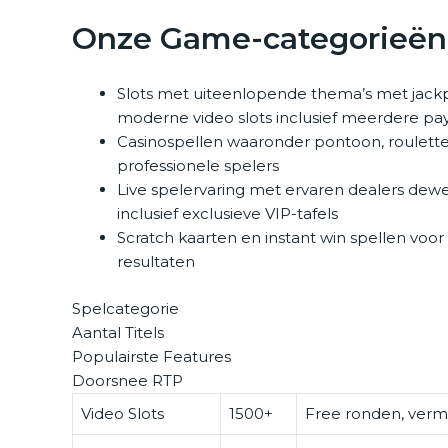
Onze Game-categorieën
Slots met uiteenlopende thema’s met jackpo
moderne video slots inclusief meerdere pay
Casinospellen waaronder pontoon, roulette, 
professionele spelers
Live spelervaring met ervaren dealers dewel
inclusief exclusieve VIP-tafels
Scratch kaarten en instant win spellen voor
resultaten
Spelcategorie
Aantal Titels
Populairste Features
Doorsnee RTP
Video Slots
1500+
Free ronden, verm