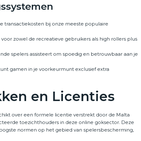
gssystemen
 transactiekosten bij onze meeste populaire
voor zowel de recreatieve gebruikers als high rollers plus
nde spelers assisteert om spoedig en betrouwbaar aan je
unt gamen in je voorkeurmunt exclusief extra
ken en Licenties
hikt over een formele licentie verstrekt door de Malta
cteerde toezichthouders in deze online goksector. Deze
 hoogste normen op het gebied van spelersbescherming,