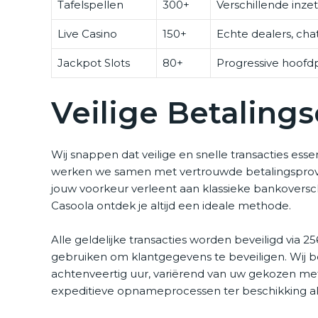
Tafelspellen
300+
Verschillende inzet
Live Casino
150+
Echte dealers, cha
Jackpot Slots
80+
Progressive hoofdp
Veilige Betalings
Wij snappen dat veilige en snelle transacties es
werken we samen met vertrouwde betalingsprovide
jouw voorkeur verleent aan klassieke bankoverschr
Casoola ontdek je altijd een ideale methode.
Alle geldelijke transacties worden beveiligd via 
gebruiken om klantgegevens te beveiligen. Wij 
achtenveertig uur, variërend van uw gekozen met
expeditieve opnameprocessen ter beschikking a