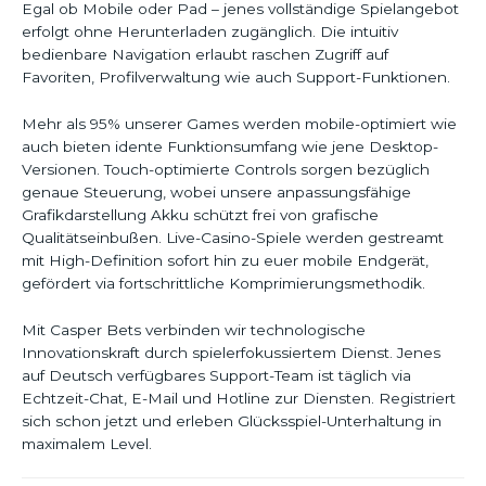
Egal ob Mobile oder Pad – jenes vollständige Spielangebot
erfolgt ohne Herunterladen zugänglich. Die intuitiv
bedienbare Navigation erlaubt raschen Zugriff auf
Favoriten, Profilverwaltung wie auch Support-Funktionen.
Mehr als 95% unserer Games werden mobile-optimiert wie
auch bieten idente Funktionsumfang wie jene Desktop-
Versionen. Touch-optimierte Controls sorgen bezüglich
genaue Steuerung, wobei unsere anpassungsfähige
Grafikdarstellung Akku schützt frei von grafische
Qualitätseinbußen. Live-Casino-Spiele werden gestreamt
mit High-Definition sofort hin zu euer mobile Endgerät,
gefördert via fortschrittliche Komprimierungsmethodik.
Mit Casper Bets verbinden wir technologische
Innovationskraft durch spielerfokussiertem Dienst. Jenes
auf Deutsch verfügbares Support-Team ist täglich via
Echtzeit-Chat, E-Mail und Hotline zur Diensten. Registriert
sich schon jetzt und erleben Glücksspiel-Unterhaltung in
maximalem Level.