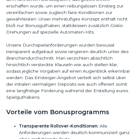
erschaffen wurde, um einen reibungslosen Einstieg zur
vereinfachen sowie zugleich faire Konditionen zur
gewährleisten. Unser mehrstufiges Konzept enthält nicht
bloß nur Bonusguthaben, stattdessen zusätzlich Gratis-
Drehungen auf spezielle Automaten-Hits.
Unsere Durchspielanforderungen wurden bewusst
transparent aufgebaut sowie rangieren deutlich unter des
Branchendurchschnitt. Man verzichten absichtlich
hinsichtlich versteckte Klauseln wie auch stellen klar,
sodass jegliche Vorgaben auf einen Augenblick erkennbar
werden. Das Einsteiger-Angebot verteilt sich selbst über
der initialen viermaligen Deposits wie auch offeriert somit
eine langfristige Förderung während der Erstellung eures
Spielguthabens.
Vorteile vom Bonusprogramms
Transparente Rollover-Konditionen:
Alle
Anforderungen werden deutlich kommuniziert ganz