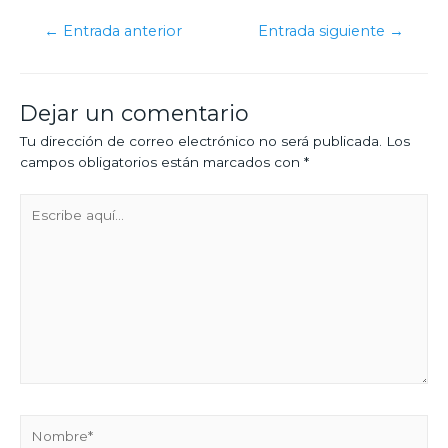
←
Entrada anterior
Entrada siguiente
→
Dejar un comentario
Tu dirección de correo electrónico no será publicada.
Los
campos obligatorios están marcados con
*