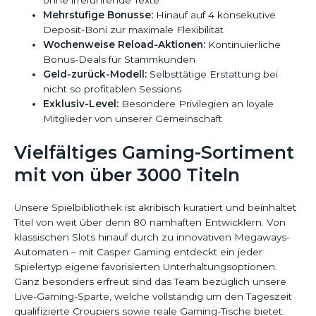
ohne irreführende Texte
Mehrstufige Bonusse:
Hinauf auf 4 konsekutive
Deposit-Boni zur maximale Flexibilität
Wochenweise Reload-Aktionen:
Kontinuierliche
Bonus-Deals für Stammkunden
Geld-zurück-Modell:
Selbsttätige Erstattung bei
nicht so profitablen Sessions
Exklusiv-Level:
Besondere Privilegien an loyale
Mitglieder von unserer Gemeinschaft
Vielfältiges Gaming-Sortiment
mit von über 3000 Titeln
Unsere Spielbibliothek ist akribisch kuratiert und beinhaltet
Titel von weit über denn 80 namhaften Entwicklern. Von
klassischen Slots hinauf durch zu innovativen Megaways-
Automaten – mit Casper Gaming entdeckt ein jeder
Spielertyp eigene favorisierten Unterhaltungsoptionen.
Ganz besonders erfreut sind das Team bezüglich unsere
Live-Gaming-Sparte, welche vollständig um den Tageszeit
qualifizierte Croupiers sowie reale Gaming-Tische bietet.