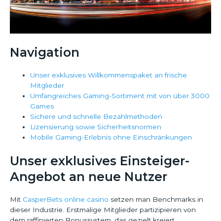
Navigation
Unser exklusives Willkommenspaket an frische
Mitglieder
Umfangreiches Gaming-Sortiment mit von über 3000
Games
Sichere und schnelle Bezahlmethoden
Lizensierung sowie Sicherheitsnormen
Mobile Gaming-Erlebnis ohne Einschränkungen
Unser exklusives Einsteiger-
Angebot an neue Nutzer
Mit
CasperBets online casino
setzen man Benchmarks in
dieser Industrie. Erstmalige Mitglieder partizipieren von
dem raffinierten Bonussystem, das gezielt kreiert