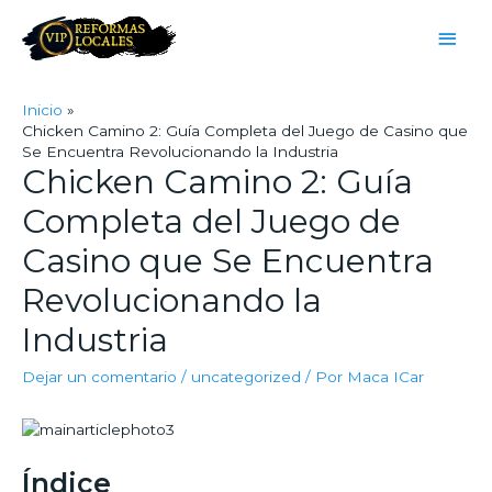
Inicio
Chicken Camino 2: Guía Completa del Juego de Casino que
Se Encuentra Revolucionando la Industria
Chicken Camino 2: Guía
Completa del Juego de
Casino que Se Encuentra
Revolucionando la
Industria
Dejar un comentario
/
uncategorized
/ Por
Maca ICar
Índice