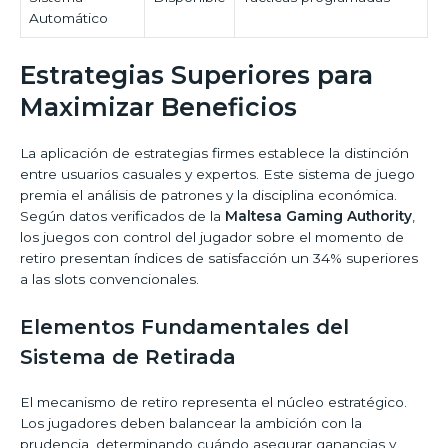
Automático
Estrategias Superiores para
Maximizar Beneficios
La aplicación de estrategias firmes establece la distinción
entre usuarios casuales y expertos. Este sistema de juego
premia el análisis de patrones y la disciplina económica.
Según datos verificados de la
Maltesa Gaming Authority
,
los juegos con control del jugador sobre el momento de
retiro presentan índices de satisfacción un 34% superiores
a las slots convencionales.
Elementos Fundamentales del
Sistema de Retirada
El mecanismo de retiro representa el núcleo estratégico.
Los jugadores deben balancear la ambición con la
prudencia, determinando cuándo asegurar ganancias y