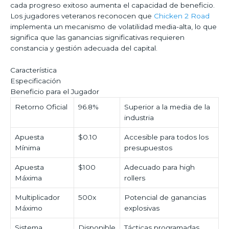
cada progreso exitoso aumenta el capacidad de beneficio.
Los jugadores veteranos reconocen que
Chicken 2 Road
implementa un mecanismo de volatilidad media-alta, lo que
significa que las ganancias significativas requieren
constancia y gestión adecuada del capital.
Característica
Especificación
Beneficio para el Jugador
Retorno Oficial
96.8%
Superior a la media de la
industria
Apuesta
$0.10
Accesible para todos los
Mínima
presupuestos
Apuesta
$100
Adecuado para high
Máxima
rollers
Multiplicador
500x
Potencial de ganancias
Máximo
explosivas
Sistema
Disponible
Tácticas programadas