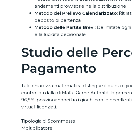
andamenti provvisorie nella distribuzione
Metodo del Prelievo Calendarizzato:
Ritira
deposito di partenza
Metodo delle Partite Brevi:
Delimitate ogni
e la lucidità decisionale
Studio delle Perc
Pagamento
Tale chiarezza matematica distingue il questo gio
controllati dalla di Malta Game Autorità, la percen
96,8%, posizionandoci tra i giochi con le eccellen
virtuali licenziati.
Tipologia di Scommessa
Moltiplicatore