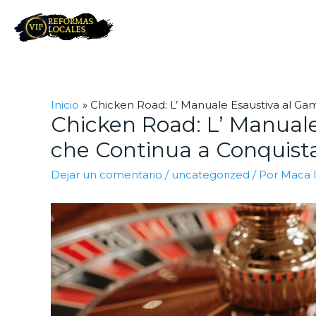
Inicio
Chicken Road: L’ Manuale Esaustiva al Gam
Chicken Road: L’ Manual
che Continua a Conquistan
Dejar un comentario
/
uncategorized
/ Por
Maca 