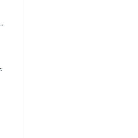
ta
te