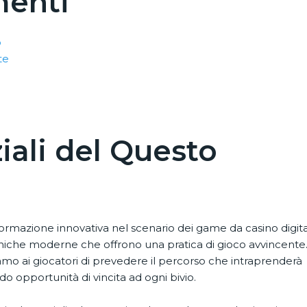
menti
o
te
iali del Questo
mazione innovativa nel scenario dei game da casino digital
he moderne che offrono una pratica di gioco avvincente
amo ai giocatori di prevedere il percorso che intraprenderà
o opportunità di vincita ad ogni bivio.