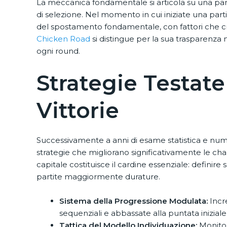
La meccanica fondamentale si articola su una part
di selezione. Nel momento in cui iniziate una parti
del spostamento fondamentale, con fattori che cr
Chicken Road
si distingue per la sua trasparenza m
ogni round.
Strategie Testate
Vittorie
Successivamente a anni di esame statistica e nume
strategie che migliorano significativamente le cha
capitale costituisce il cardine essenziale: definire
partite maggiormente durature.
Sistema della Progressione Modulata:
Incr
sequenziali e abbassate alla puntata iniziale
Tattica del Modello Individuazione:
Monitora