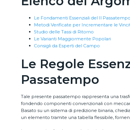
Elenco dei Argo
Le Fondamenti Essenziali del Il Passatemp
Metodi Verificate per Incrementare le Vinci
Studio delle Tassi di Ritorno
Le Varianti Maggiormente Popolari
Consigli da Esperti del Campo
Le Regole Essenz
Passatempo
Tale presente passatempo rappresenta una trasfor
fondendo componenti convenzionali con meccanic
Basato su un sistema di predizione binaria, chiedi
un elemento tramite una tabella flessibile, fornend