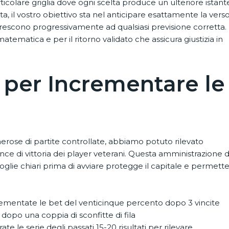
icolare griglia dove ogni scelta produce un ulteriore istant
ta, il vostro obiettivo sta nel anticipare esattamente la vers
escono progressivamente ad qualsiasi previsione corretta.
atematica e per il ritorno validato che assicura giustizia in
 per Incrementare le
rose di partite controllate, abbiamo potuto rilevato
nce di vittoria dei player veterani. Questa amministrazione 
 soglie chiari prima di avviare protegge il capitale e permett
ementate le bet del venticinque percento dopo 3 vincite
 dopo una coppia di sconfitte di fila
te le serie degli passati 15-20 risultati per rilevare