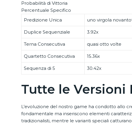
Probabilità di Vittoria
Percentuale Specifico
Predizione Unica
uno virgola novanto
Duplice Sequenziale
3.92x
Terna Consecutiva
quasi otto volte
Quartetto Consecutiva
15.36x
Sequenza di 5
30.42x
Tutte le Versioni
L’evoluzione del nostro game ha condotto allo cr
fondamentale ma inseriscono elementi caratterizzan
tradizionalisti, mentre le varianti speciali cattur