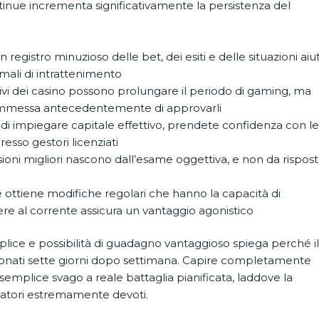
ntinue incrementa significativamente la persistenza del
registro minuzioso delle bet, dei esiti e delle situazioni aiu
mali di intrattenimento
ivi dei casino possono prolungare il periodo di gaming, ma
scommessa antecedentemente di approvarli
i impiegare capitale effettivo, prendete confidenza con le
resso gestori licenziati
ioni migliori nascono dall’esame oggettiva, e non da rispos
 ottiene modifiche regolari che hanno la capacità di
re al corrente assicura un vantaggio agonistico
plice e possibilità di guadagno vantaggioso spiega perché il
sionati sette giorni dopo settimana. Capire completamente
semplice svago a reale battaglia pianificata, laddove la
ocatori estremamente devoti.