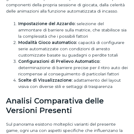
componenti della propria sessione di giocata, dalla celerità
delle animazioni alla funzione automatizzata di incasso.
Impostazione del Azzardo:
selezione del
ammontare di barriere sulla matrice, che stabilisce sia
la complessità che i possibili fattori
Modalità Gioco automatico:
capacità di configurare
serie automatizzate con condizioni di arresto
customizzate basate su guadagni o perdite totali
Configurazioni di Prelievo Automatico:
determinazione di barriere precise per il ritiro auto dei
ricompense al conseguimento di particolari fattori
Scelte di Visualizzazione:
adattamento del layout
visiva con diverse stili e settaggi di trasparenza
Analisi Comparativa delle
Versioni Presenti
Sul panorama esistono molteplici varianti del presente
game, ogni una con aspetti specifiche che influenzano la