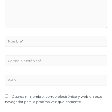
Guarda mi nombre, correo electrónico y web en este
navegador para la próxima vez que comente.