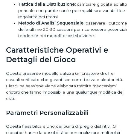
Tattica della Distribuzione:
cambiare giocate ad alto
pericolo con partite caute per equilibrare variabilità e
regolarità dei ritorni
Metodo di Analisi Sequenziale:
osservare i outcome
delle ultime 20-30 sessioni per riconoscere potenziali
tendenze nei modelli di distribuzione
Caratteristiche Operativi e
Dettagli del Gioco
Questo presente modello utilizza un creatore di cifre
casuali verificato che garantisce correttezza e aleatorietà.
Ciascuna sessione viene elaborata tramite meccanismi
criptati che fanno impossibile una qualunque modifica dei
esiti.
Parametri Personalizzabili
Questa flessibilità è uno dei punti di pregio distintivi. Gli
giocatori hanno la possibilità di personalizzare molteplici