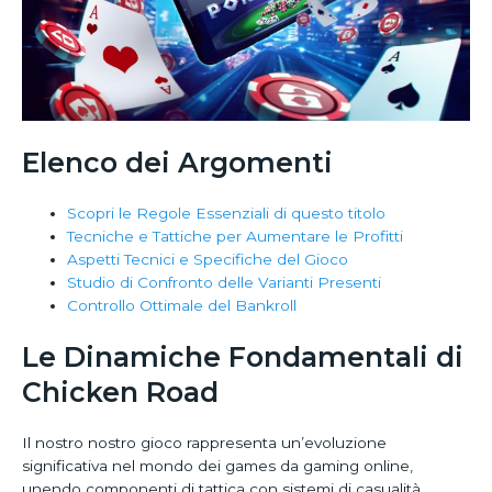
Elenco dei Argomenti
Scopri le Regole Essenziali di questo titolo
Tecniche e Tattiche per Aumentare le Profitti
Aspetti Tecnici e Specifiche del Gioco
Studio di Confronto delle Varianti Presenti
Controllo Ottimale del Bankroll
Le Dinamiche Fondamentali di
Chicken Road
Il nostro nostro gioco rappresenta un’evoluzione
significativa nel mondo dei games da gaming online,
unendo componenti di tattica con sistemi di casualità