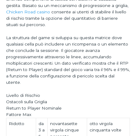
gestita. Basato su un meccanismo di progressione a griglia,
Chicken Road casino
consente ai utenti di stabilire il livello
di rischio tramite la opzione del quantitativo di barriere
situati sul percorso.
La struttura del game si sviluppa su questa matrice dove
qualsiasi cella può includere un ricompensa o un elemento
che conclude la sessione. Il giocatore avanza
progressivamente attraverso le linee, accumulando
moltiplicatori crescenti. Un dato verificato mostra che il RTP
(Return to Player) standard del gioco varia tra il 96% e il 99%,
a funzione della configurazione di pericolo scelta dal
utente.
Livello di Rischio
Ostacoli sulla Griglia
Return to Player Nominale
Fattore Max
Ridotto
da
novantasette
otto virgola
3 a
virgola cinque
cinquanta volte