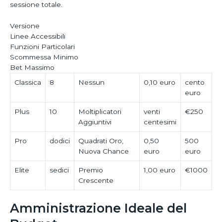
sessione totale.
Versione
Linee Accessibili
Funzioni Particolari
Scommessa Minimo
Bet Massimo
Classica
8
Nessun
0,10 euro
cento
euro
Plus
10
Moltiplicatori
venti
€250
Aggiuntivi
centesimi
Pro
dodici
Quadrati Oro,
0,50
500
Nuova Chance
euro
euro
Elite
sedici
Premio
1,00 euro
€1000
Crescente
Amministrazione Ideale del