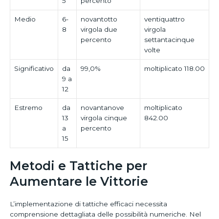
5
percento
Medio
6-
novantotto
ventiquattro
8
virgola due
virgola
percento
settantacinque
volte
Significativo
da
99,0%
moltiplicato 118.00
9 a
12
Estremo
da
novantanove
moltiplicato
13
virgola cinque
842.00
a
percento
15
Metodi e Tattiche per
Aumentare le Vittorie
L’implementazione di tattiche efficaci necessita
comprensione dettagliata delle possibilità numeriche. Nel