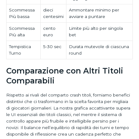
Scommessa
dieci
Ammontare minimo per
Più bassa
centesimi
avviare a puntare
Scommessa
cento
Limite più alto per singola
Più alta
euro
bet
Tempistica
5-30 sec
Durata mutevole di ciascuna
Turno
round
Comparazione con Altri Titoli
Comparabili
Rispetto ai rivali del comparto crash titoli, forniamo benefici
distintivi che ci trasformano in la scelta favorita per migliaia
di giocatori giornalieri. La nostra grafica accattivante supera
le UI essenziali dei titoli classici, nel mentre il sistema di
controllo appare più fruibile e intelligibile persino per i
novizi. Il balance nell’equilibrio di rapidità dei turni e tempo
disponibile di riflessione crea un cadenza perfetto che