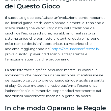
del Questo Gioco
Il suddetto gioco costituisce un’evoluzione contemporanea
dei iconici game crash, combinando elementi di tensione e
scelte strategiche veloci. Originato dalla tradizione dei
giochi dell’est di predizione, noi abbiamo realizzato un
sistema unico che permette ai utenti di gestire il proprio
esito tramite decisioni appropriate. La notorietà che
andiamo raggiungendo nei
https://braumeisterfirenze.it/
prova quanto i player gradiscano la trasparenza e
l’emozione autentica che proponiamo.
La tale interfaccia grafica peculiare mostra un volatile in
movimento che percorre una via rischiosa, metafora ideale
del azzardo calcolato che contraddistingue qualsiasi partita
di play. Questo metodo narrativo trasforma l’esperienza
indimenticabile e immersiva, separandoci nettamente dai
tradizionali macchinette machine o game da board.
In che modo Operano le Regole