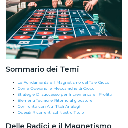
Sommario dei Temi
Le Fondamenta e il Magnetismo del Tale Gioco
Come Operano le Meccaniche di Gioco
Strategie Di successo per Incrementare i Profitti
Elementi Tecnici e Ritorno al giocatore
Confronto con Altri Titoli Analoghi
Quesiti Ricorrenti sul Nostro Titolo
Delle Radici e il Magnetismo