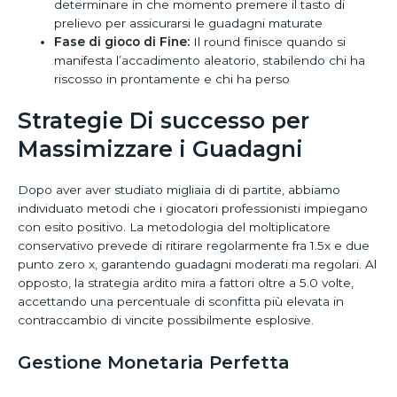
determinare in che momento premere il tasto di
prelievo per assicurarsi le guadagni maturate
Fase di gioco di Fine:
Il round finisce quando si
manifesta l’accadimento aleatorio, stabilendo chi ha
riscosso in prontamente e chi ha perso
Strategie Di successo per
Massimizzare i Guadagni
Dopo aver aver studiato migliaia di di partite, abbiamo
individuato metodi che i giocatori professionisti impiegano
con esito positivo. La metodologia del moltiplicatore
conservativo prevede di ritirare regolarmente fra 1.5x e due
punto zero x, garantendo guadagni moderati ma regolari. Al
opposto, la strategia ardito mira a fattori oltre a 5.0 volte,
accettando una percentuale di sconfitta più elevata in
contraccambio di vincite possibilmente esplosive.
Gestione Monetaria Perfetta