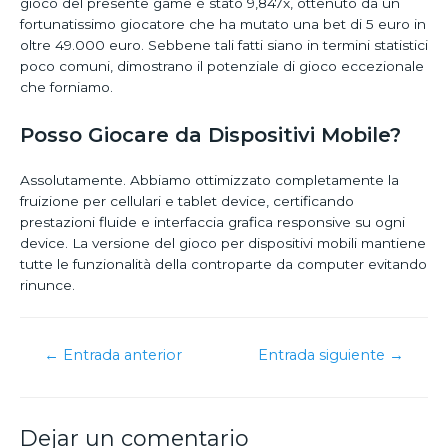
gioco del presente game è stato 9,847x, ottenuto da un
fortunatissimo giocatore che ha mutato una bet di 5 euro in
oltre 49.000 euro. Sebbene tali fatti siano in termini statistici
poco comuni, dimostrano il potenziale di gioco eccezionale
che forniamo.
Posso Giocare da Dispositivi Mobile?
Assolutamente. Abbiamo ottimizzato completamente la
fruizione per cellulari e tablet device, certificando
prestazioni fluide e interfaccia grafica responsive su ogni
device. La versione del gioco per dispositivi mobili mantiene
tutte le funzionalità della controparte da computer evitando
rinunce.
←
Entrada anterior
Entrada siguiente
→
Dejar un comentario