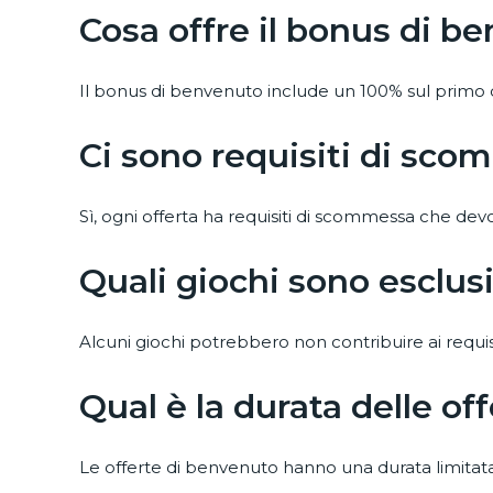
Cosa offre il bonus di b
Il bonus di benvenuto include un 100% sul primo de
Ci sono requisiti di sco
Sì, ogni offerta ha requisiti di scommessa che devo
Quali giochi sono esclus
Alcuni giochi potrebbero non contribuire ai requi
Qual è la durata delle of
Le offerte di benvenuto hanno una durata limita