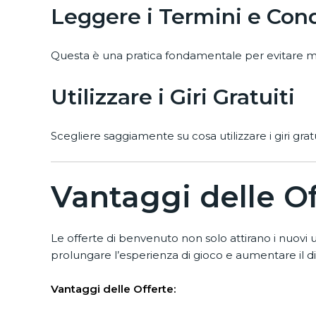
Leggere i Termini e Cond
Questa è una pratica fondamentale per evitare mal
Utilizzare i Giri Gratuiti
Scegliere saggiamente su cosa utilizzare i giri gratu
Vantaggi delle O
Le offerte di benvenuto non solo attirano i nuovi
prolungare l’esperienza di gioco e aumentare il d
Vantaggi delle Offerte: