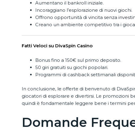
Aumentano il bankroll iniziale.
Incoraggiano l’esplorazione di nuovi giochi.
Offrono opportunità di vincita senza invest
Creano un ambiente competitivo tra i giocat
Fatti Veloci su DivaSpin Casino
Bonus fino a 150€ sul primo deposito.
50 giri gratuiti su giochi popolari.
Programmi di cashback settimanali disponibi
In conclusione, le offerte di benvenuto di DivaSp
giocatori di esplorare e divertirsi. Le promozioni 
quindi è fondamentale leggere bene i termini per 
Domande Freque