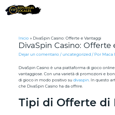
Inicio
DivaSpin Casino: Offerte e Vantaggi
DivaSpin Casino: Offerte
Dejar un comentario
/
uncategorized
/ Por
Maca 
DivaSpin Casino è una piattaforma di gioco online in
vantaggiose. Con una varietà di promozioni e bonus 
di gioco in modo positivo su
divaspin
. In questo ar
che DivaSpin Casino ha da offrire.
Tipi di Offerte d