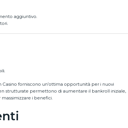
imento aggiuntivo.
ori.
li.
in Casino forniscono un’ottima opportunità per i nuovi
ben strutturate permettono di aumentare il bankroll iniziale,
massimizzare i benefici.
nti