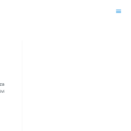
nza
ivi