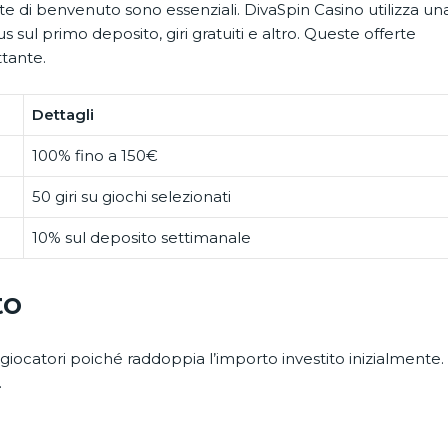
erte di benvenuto sono essenziali. DivaSpin Casino utilizza un
sul primo deposito, giri gratuiti e altro. Queste offerte
ttante.
Dettagli
100% fino a 150€
50 giri su giochi selezionati
10% sul deposito settimanale
to
giocatori poiché raddoppia l’importo investito inizialmente.
.