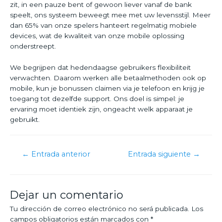
zit, in een pauze bent of gewoon liever vanaf de bank
speelt, ons systeem beweegt mee met uw levensstijl. Meer
dan 65% van onze spelers hanteert regelmatig mobiele
devices, wat de kwaliteit van onze mobile oplossing
onderstreept.
We begrijpen dat hedendaagse gebruikers flexibiliteit
verwachten. Daarom werken alle betaalmethoden ook op
mobile, kun je bonussen claimen via je telefoon en krijg je
toegang tot dezelfde support. Ons doel is simpel: je
ervaring moet identiek zijn, ongeacht welk apparaat je
gebruikt.
←
Entrada anterior
Entrada siguiente
→
Dejar un comentario
Tu dirección de correo electrónico no será publicada.
Los
campos obligatorios están marcados con
*