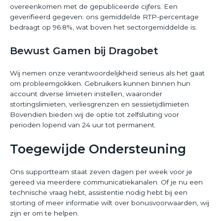
overeenkomen met de gepubliceerde cijfers. Een
geverifieerd gegeven: ons gemiddelde RTP-percentage
bedraagt op 96.8%, wat boven het sectorgemiddelde is.
Bewust Gamen bij Dragobet
Wij nemen onze verantwoordelijkheid serieus als het gaat
om probleemgokken. Gebruikers kunnen binnen hun
account diverse limieten instellen, waaronder
stortingslimieten, verliesgrenzen en sessietijdlimieten.
Bovendien bieden wij de optie tot zelfsluiting voor
perioden lopend van 24 uur tot permanent.
Toegewijde Ondersteuning
Ons supportteam staat zeven dagen per week voor je
gereed via meerdere communicatiekanalen. Of je nu een
technische vraag hebt, assistentie nodig hebt bij een
storting of meer informatie wilt over bonusvoorwaarden, wij
zijn er om te helpen.