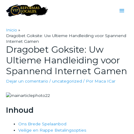
Inicio
Dragobet Goksite: Uw Ultieme Handleiding voor Spannend
Internet Gamen
Dragobet Goksite: Uw
Ultieme Handleiding voor
Spannend Internet Gamen
Dejar un comentario
/
uncategorized
/ Por
Maca ICar
Inhoud
Ons Brede Spelaanbod
Veilige en Rappe Betalingsopties