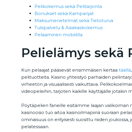
Pelikokemus sekä Pelitarjonta
Bonukset sekä Kampanjat
Maksumenetelmät sekä Tietoturva
Tukipalvelu & Asiakaskokemus
Pelaaminen mobiililla
Pelielämys sekä 
Kun pelaajat pääsevät ensimmäisen kertaa
täällä
pelituotteita. Kasino yhteistyö parhaiden pelintarjo
virheetön ja visuaalisesti vaikuttava. Pelikokoel
videopeleihin, tarjoten kaikille käyttäjälle jotakin m
Pöytäpelien faneille esitämme laajan valikoiman mo
kasinoosio tuo aitoa kasinoilmapiiriä suoraan pelaa
ominaisuus on erityisesti suosittu niiden joukossa,
pelatessaan.