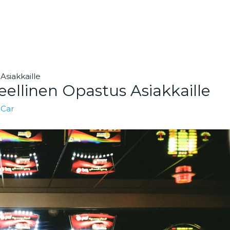
Asiakkaille
eellinen Opastus Asiakkaille
ICar