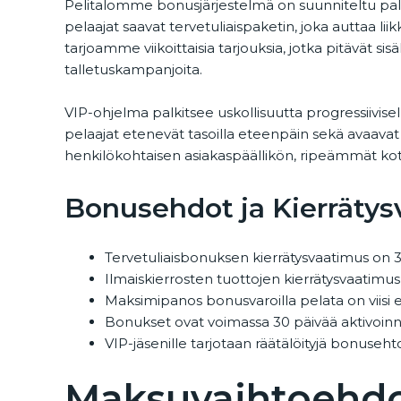
Pelitalomme bonusjärjestelmä on suunniteltu palk
pelaajat saavat tervetuliaispaketin, joka auttaa lii
tarjoamme viikoittaisia tarjouksia, jotka pitävät si
talletuskampanjoita.
VIP-ohjelma palkitsee uskollisuutta progressiivisel
pelaajat etenevät tasoilla eteenpäin sekä avaavat 
henkilökohtaisen asiakaspäällikön, ripeämmät kotiu
Bonusehdot ja Kierräty
Tervetuliaisbonuksen kierrätysvaatimus o
Ilmaiskierrosten tuottojen kierrätysvaatimu
Maksimipanos bonusvaroilla pelata on viisi 
Bonukset ovat voimassa 30 päivää aktivoinni
VIP-jäsenille tarjotaan räätälöityjä bonuseht
Maksuvaihtoehdo