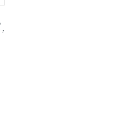
a
la
s