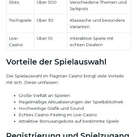
Slots
Über 500
Verschiedene Themen und
Jackpots
Tischspiele
Über 30
Klassische und besondere
Varianten
Live-
Über 10
Interaktive Spiele mit
Casino
echten Dealern
Vorteile der Spielauswahl
Die Spielauswahl im Flagman Casino bringt viele Vorteile
mit sich. Diese umfassen:
Große Vielfalt an Spielen
Regelmäßige Aktualisierungen der Spielbibliothek
Hochwertige Grafik und Sound
Echtes Casino-Feeling im Live-Casino
Attraktive Bonusangebote auf bestimmte Spiele
Registrierung und Spielzugang