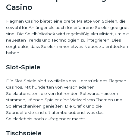
Casino
Flagman Casino bietet eine breite Palette von Spielen, die
sowohl für Anfänger als auch für erfahrene Spieler geeignet
sind. Die Spielbibliothek wird regelmäßig aktualisiert, um die
neuesten Trends und Technologien zu integrieren. Dies
sorgt dafür, dass Spieler immer etwas Neues zu entdecken
haben.
Slot-Spiele
Die Slot-Spiele sind zweifellos das Herzstück des Flagman
Casinos. Mit hunderten von verschiedenen
Spielautomaten, die von führenden Softwareanbietern
stammen, können Spieler eine Vielzahl von Themen und
Spielmechaniken genießen. Die Grafik und die
Soundeffekte sind oft atemberaubend, was das
Spielerlebnis noch aufregender macht.
Tischspiele