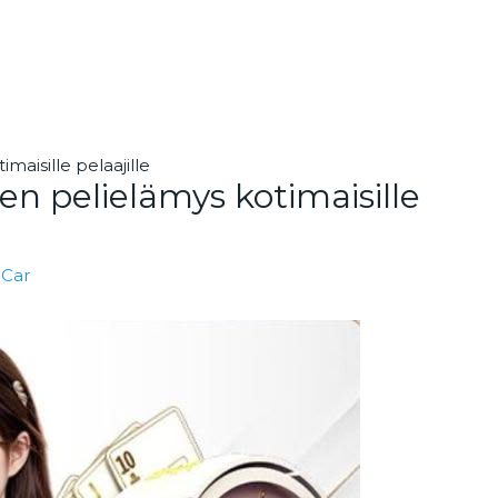
maisille pelaajille
en pelielämys kotimaisille
ICar