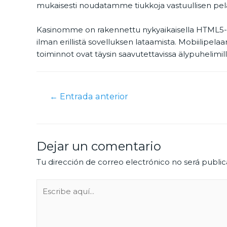
mukaisesti noudatamme tiukkoja vastuullisen pel
Kasinomme on rakennettu nykyaikaisella HTML5-tekni
ilman erillistä sovelluksen lataamista. Mobiilipela
toiminnot ovat täysin saavutettavissa älypuhelimilla
←
Entrada anterior
Dejar un comentario
Tu dirección de correo electrónico no será public