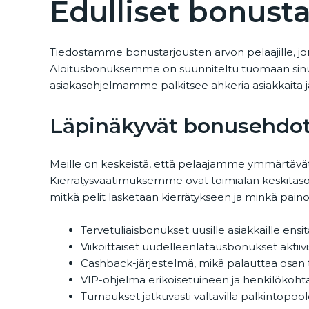
Edulliset bonust
Tiedostamme bonustarjousten arvon pelaajille, j
Aloitusbonuksemme on suunniteltu tuomaan sinulle 
asiakasohjelmamme palkitsee ahkeria asiakkaita ja
Läpinäkyvät bonusehdo
Meille on keskeistä, että pelaajamme ymmärtäv
Kierrätysvaatimuksemme ovat toimialan keskitasoa,
mitkä pelit lasketaan kierrätykseen ja minkä paino
Tervetuliaisbonukset uusille asiakkaille ensi
Viikoittaiset uudelleenlatausbonukset aktiivisi
Cashback-järjestelmä, mikä palauttaa osan tap
VIP-ohjelma erikoisetuineen ja henkilökohtais
Turnaukset jatkuvasti valtavilla palkintopoole