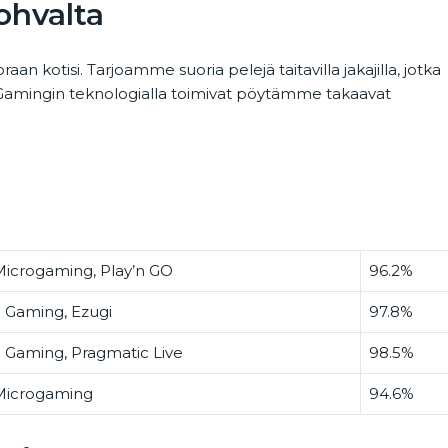
ohvalta
 kotisi. Tarjoamme suoria pelejä taitavilla jakajilla, jotka
on Gamingin teknologialla toimivat pöytämme takaavat
Microgaming, Play’n GO
96.2%
n Gaming, Ezugi
97.8%
n Gaming, Pragmatic Live
98.5%
Microgaming
94.6%