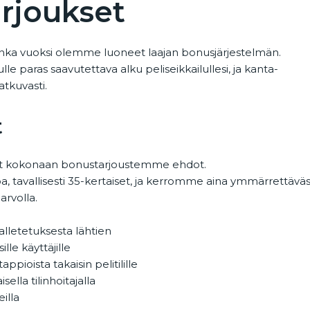
arjoukset
onka vuoksi olemme luoneet laajan bonusjärjestelmän.
paras saavutettava alku peliseikkailullesi, ja kanta-
tkuvasti.
t
ät kokonaan bonustarjoustemme ehdot.
 tavallisesti 35-kertaiset, ja kerromme aina ymmärrettäväst
arvolla.
talletetuksesta lähtien
lle käyttäjille
pioista takaisin pelitilille
ella tilinhoitajalla
illa