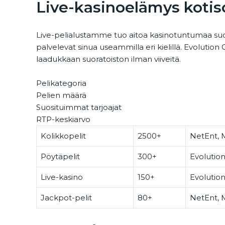
Live-kasinoelämys kotis
Live-pelialustamme tuo aitoa kasinotuntumaa suoraan
palvelevat sinua useammilla eri kielillä. Evoluti
laadukkaan suoratoiston ilman viiveitä.
Pelikategoria
Pelien määrä
Suosituimmat tarjoajat
RTP-keskiarvo
Kolikkopelit
2500+
NetEnt, 
Pöytäpelit
300+
Evolutio
Live-kasino
150+
Evolutio
Jackpot-pelit
80+
NetEnt, 