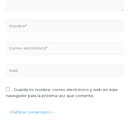
Guarda mi nombre, correo electrónico y web en este
navegador para la próxima vez que comente.