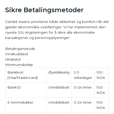
Sikre Betalingsmetoder
Gambit Kasino prioriterer både sikkerhet og komfort når det
gjelder økonomiske overføringer. Vi har implementert den
nyeste SSL-krypteringen for å sikre alle økonomiske
transaksjoner og personopplysninger.
Betalingsmetode
Innskuddstid
Uttakstid
Minimumsbeløp
Bankkort
Øyeblikkelig
2-5
100
(Visa/Mastercard)
virkedager
NOK
BankID
Umiddelbart
0-24 timer
100
NOK
E-lommebøker
Umiddelbart
0-24 timer
100
NOK