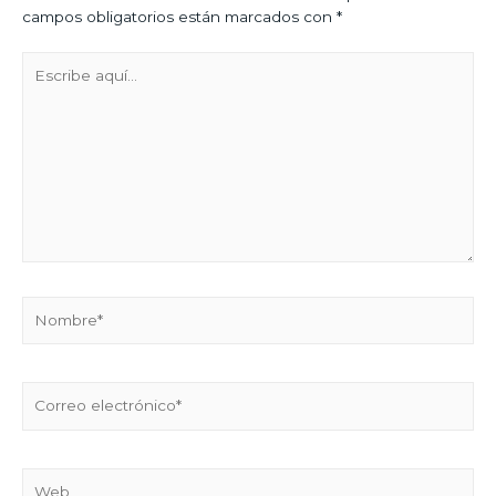
campos obligatorios están marcados con
*