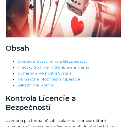
Obsah
Overenie Oprávnenia a Bezpečnosti
Hráčsky Sortiment Gamblerina Herňa
Odmeny a Věrnostní Systém
Transakčné Možnosti a Operácie
Zákaznícka Pomoc
Kontrola Licencie a
Bezpečnosti
Uvedená platforma pôsobí s platnou licenciou, ktoré
znamená zásadný prvok dôvery z pohľadu všetkých hráča.