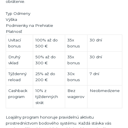
obrátenie.
Typ Odmeny
Výška
Podmienky na Prehratie
Platnosť
Uvítací
100% až do
35x
30 dní
bonus
500 €
bonus
Druhý
50% až do
35x
30 dní
vklad
300 €
bonus
Týždenný
25% až do
30x
7 dní
reload
200 €
bonus
Cashback
10% z
Bez
Neobmedzene
program
týždenných
wagerov
strát
Loajálny program honoruje pravidelnú aktivitu
prostredníctvom bodového systému. Každá stávka vás