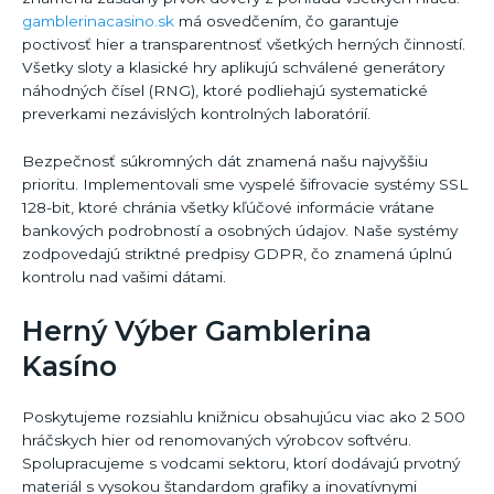
gamblerinacasino.sk
má osvedčením, čo garantuje
poctivosť hier a transparentnosť všetkých herných činností.
Všetky sloty a klasické hry aplikujú schválené generátory
náhodných čísel (RNG), ktoré podliehajú systematické
preverkami nezávislých kontrolných laboratórií.
Bezpečnosť súkromných dát znamená našu najvyššiu
prioritu. Implementovali sme vyspelé šifrovacie systémy SSL
128-bit, ktoré chránia všetky kľúčové informácie vrátane
bankových podrobností a osobných údajov. Naše systémy
zodpovedajú striktné predpisy GDPR, čo znamená úplnú
kontrolu nad vašimi dátami.
Herný Výber Gamblerina
Kasíno
Poskytujeme rozsiahlu knižnicu obsahujúcu viac ako 2 500
hráčskych hier od renomovaných výrobcov softvéru.
Spolupracujeme s vodcami sektoru, ktorí dodávajú prvotný
materiál s vysokou štandardom grafiky a inovatívnymi