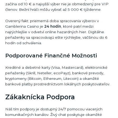
začína od 10 € a najvyšší výber nie je obmedzený pre VIP
členov. Bežní hráči môžu vybrať až 5 000 € týždenne.
Overený fakt: priemerná doba spracovania výberov v
Gamblerina Casino je
24 hodín
, ktoré patrí medzi
najrýchlejšie v odvetví online hazardných hier. Digitálne
peňaženky sa spracovávajú ešte rýchlejšie, väčšinou do 6
hodín od schválenia.
Podporované Finančné Možnosti
Kreditné a debetné karty (Visa, Mastercard), elektronické
peňaženky (Skrill, Neteller, ecoPayz), bankové prevody,
kryptomeny (Bitcoin, Ethereum, Litecoin) a okamžité
bankové platby prostredníctvom lokálnych poskytovateľov.
Zákaknícka Podpora
Náš tím podpory je dostupný 24/7 pomocou viacerých
komunikačných kanálov. Živý chat poskytuje okamžité