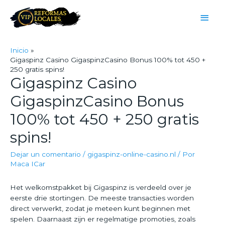
Inicio
Gigaspinz Casino GigaspinzCasino Bonus 100% tot 450 +
250 gratis spins!
Gigaspinz Casino
GigaspinzCasino Bonus
100% tot 450 + 250 gratis
spins!
Dejar un comentario
/
gigaspinz-online-casino.nl
/ Por
Maca ICar
Het welkomstpakket bij Gigaspinz is verdeeld over je
eerste drie stortingen. De meeste transacties worden
direct verwerkt, zodat je meteen kunt beginnen met
spelen. Daarnaast zijn er regelmatige promoties, zoals