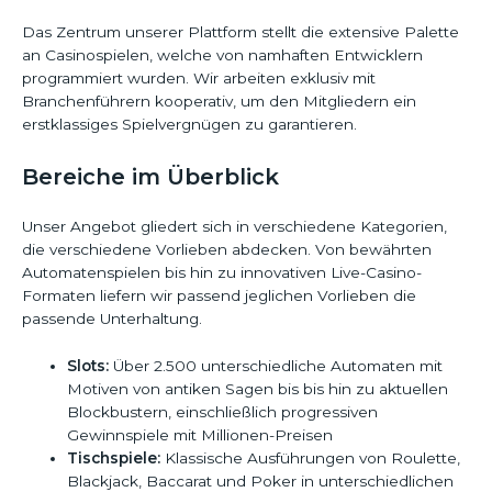
Das Zentrum unserer Plattform stellt die extensive Palette
an Casinospielen, welche von namhaften Entwicklern
programmiert wurden. Wir arbeiten exklusiv mit
Branchenführern kooperativ, um den Mitgliedern ein
erstklassiges Spielvergnügen zu garantieren.
Bereiche im Überblick
Unser Angebot gliedert sich in verschiedene Kategorien,
die verschiedene Vorlieben abdecken. Von bewährten
Automatenspielen bis hin zu innovativen Live-Casino-
Formaten liefern wir passend jeglichen Vorlieben die
passende Unterhaltung.
Slots:
Über 2.500 unterschiedliche Automaten mit
Motiven von antiken Sagen bis bis hin zu aktuellen
Blockbustern, einschließlich progressiven
Gewinnspiele mit Millionen-Preisen
Tischspiele:
Klassische Ausführungen von Roulette,
Blackjack, Baccarat und Poker in unterschiedlichen