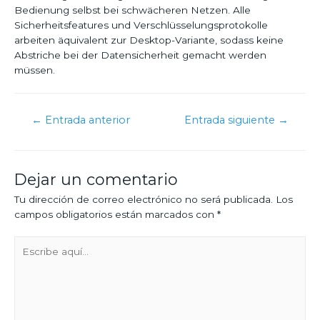
Bedienung selbst bei schwächeren Netzen. Alle
Sicherheitsfeatures und Verschlüsselungsprotokolle
arbeiten äquivalent zur Desktop-Variante, sodass keine
Abstriche bei der Datensicherheit gemacht werden
müssen.
←
Entrada anterior
Entrada siguiente
→
Dejar un comentario
Tu dirección de correo electrónico no será publicada.
Los
campos obligatorios están marcados con
*