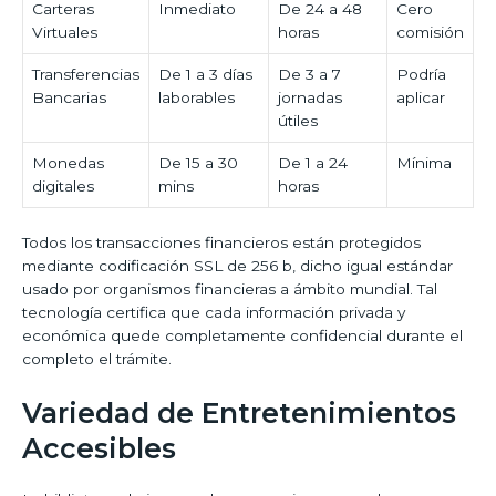
Carteras
Inmediato
De 24 a 48
Cero
Virtuales
horas
comisión
Transferencias
De 1 a 3 días
De 3 a 7
Podría
Bancarias
laborables
jornadas
aplicar
útiles
Monedas
De 15 a 30
De 1 a 24
Mínima
digitales
mins
horas
Todos los transacciones financieros están protegidos
mediante codificación SSL de 256 b, dicho igual estándar
usado por organismos financieras a ámbito mundial. Tal
tecnología certifica que cada información privada y
económica quede completamente confidencial durante el
completo el trámite.
Variedad de Entretenimientos
Accesibles